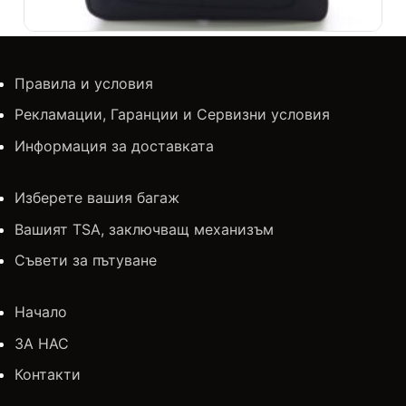
АВИО ЧАНТА 226 ЧЕРНА
Правила и условия
18.41
€
Рекламации, Гаранции и Сервизни условия
16.00
€
31.29
лв.
Информация за доставката
ДОБАВИ
Изберете вашия багаж
Вашият TSA, заключващ механизъм
Съвети за пътуване
Начало
ЗА НАС
Контакти