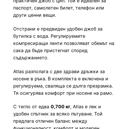
практичен джоб с цип. Той е идеален за
паспорт, самолетен билет, телефон или
други ценни вещи.
Отстрани е предвиден удобен джоб за
бутилка с вода. Регулируемите
компресиращи ленти позволяват обемът на
сака да бъде пристегнат според
съдържанието.
Atlas разполага с две здрави дръжки за
носене в ръка. В комплекта е включена и
регулируема, сваляща се дълга презрамка.
Тя осигурява комфорт при носене на рамо.
С тегло от едва
0,700 кг
, Atlas е лек и
удобен спътник за всяко пътуване. Той
предлага отличен баланс между
функционалност, комфорт и модерен