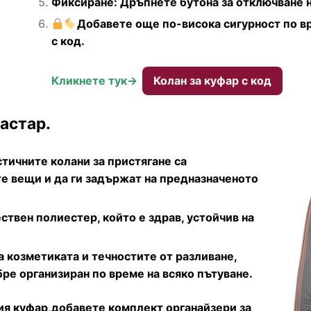
Фиксиране: Дръпнете бутона за отключване н
Добавете още по-висока сигурност по вр
с код.
Кликнете тук->
Колан за куфар с код
астар.
тичните колани за пристягане са
е вещи и да ги задържат на предназначеното
ствен полиестер, който е здрав, устойчив на
козметиката и течностите от разливане,
ре организиран по време на всяко пътуване.
ия куфар,добавете комплект органайзери за