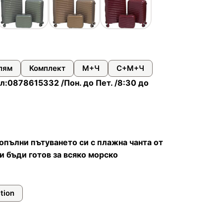
лям
Комплект
М+Ч
С+М+Ч
л:0878615332 /Пон. до Пет. /8:30 до
опълни пътуването си с плажна чанта от
и бъди готов за всяко морско
tion