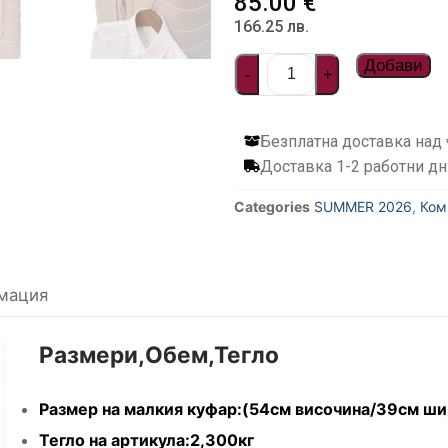
85.00
€
166.25
лв.
Добави
-
+
Безплатна доставка над
Доставка 1-2 работни дн
Categories
SUMMER 2026
,
Ком
мация
Размери,Обем,Тегло
Размер на малкия куфар:(54см височина/39см ши
Тегло на артикула:2,300кг