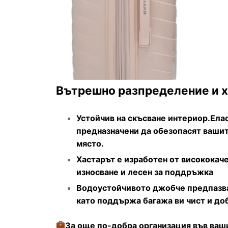
Вътрешно разпределение и х
Устойчив на скъсване интериор.Елас
предназначени да обезопасят вашит
място.
Хастарът е изработен от висококаче
износване и лесен за поддръжка
Водоустойчивото джобче предпазва 
като поддържа багажа ви чист и доб
За още по-добра организация във ваш