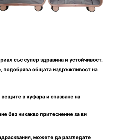
иал със супер здравина и устойчивост.
не, подобрява общата издръжливост на
вещите в куфара и спазване на
ане без никакво притеснение за ви
адрасквания, можете да разгледате