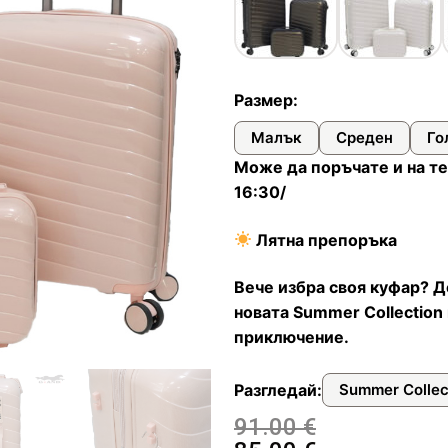
илни
и чанти
ествена кожа
онета
фари
арбонат
стил и водоустойчиви
топ и документи
а пътуване
Размер:
ти
Малък
Среден
Го
дентификация на куфари
Може да поръчате и на те
16:30/
Лятна препоръка
багаж
Вече избра своя куфар? Д
фар
новата Summer Collection 
омплекти пътнически бутилки
приключение.
за куфари
Разгледай:
Summer Collec
91.00
€