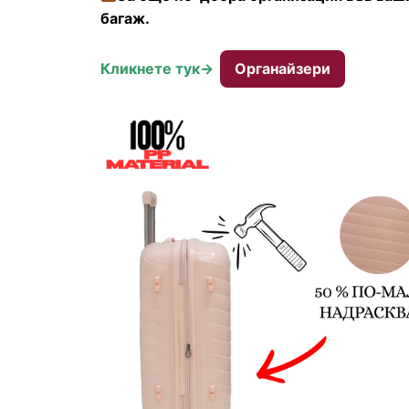
багаж.
Кликнете тук->
Органайзери