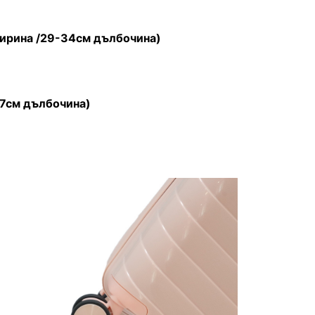
ширина /29-34см дълбочина)
17см дълбочина)