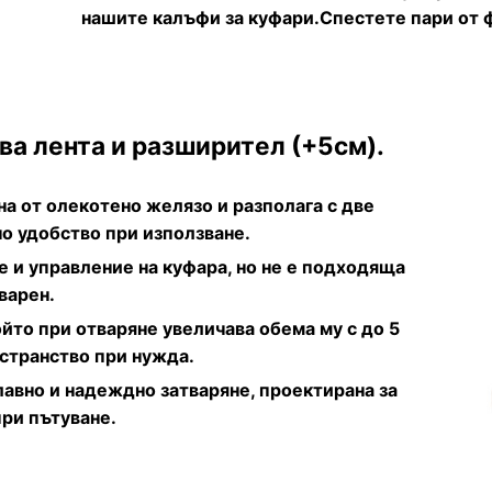
нашите калъфи за куфари.Спестете пари от 
а лента и разширител (+5см).
а от олекотено желязо и разполага с две
но удобство при използване.
е и управление на куфара, но не е подходяща
варен.
йто при отваряне увеличава обема му с до 5
странство при нужда.
лавно и надеждно затваряне, проектирана за
при пътуване.