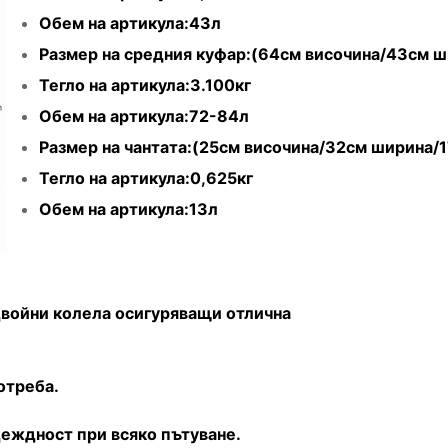
Обем на артикула:43л
Размер на средния куфар:(64см височина/43см 
Тегло на артикула:3.100кг
Обем на артикула:72-84л
Размер на чантата:(25см височина/32см ширина/
Тегло на артикула:0,625кг
Обем на артикула:13л
двойни колела осигуряващи отлична
отреба.
еждност при всяко пътуване.