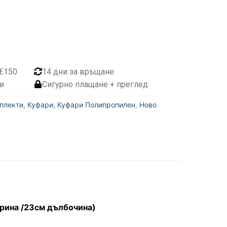
 €150
14 дни за връщане
и
Сигурно плащане + преглед
плекти
,
Куфари
,
Куфари Полипропилен
,
Ново
рина /23см дълбочина)