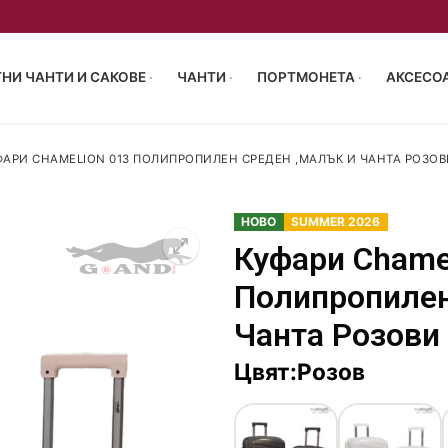
НИ ЧАНТИ И САКОВЕ
ЧАНТИ
ПОРТМОНЕТА
АКСЕСОА
ФАРИ CHAMELION 013 ПОЛИПРОПИЛЕН СРЕДЕН ,МАЛЪК И ЧАНТА РОЗОВ
НОВО
SUMMER 2026
Куфари Chame
55/40/23 см
Полипропилен
р 63-68см
чен багаж 40x30x20
акове
Чанта Розови
 72-77см
и за пътуване
ен багаж 40x30x20
Цвят:Розов
птоп
и сакове
пропилен
аници
 чанти
монета
туване