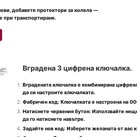
 нови, добавете протектори за колела —
не при транспортиране.
Вградена 3 цифрена ключалка.
Вградената ключалка е комбинирана цифрена 
да си настроите ключалката.
Фабричен код: Ключалката е настроена на 00
Натиснете червения бутон: Използвайте нещо
да го натиснете навътре.
Задайте нов код: Изберете желаната от вас 