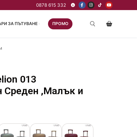
РИ ЗА ПЪТУВАНЕ
ПРОМО
И
lion 013
 Среден ,Малък и