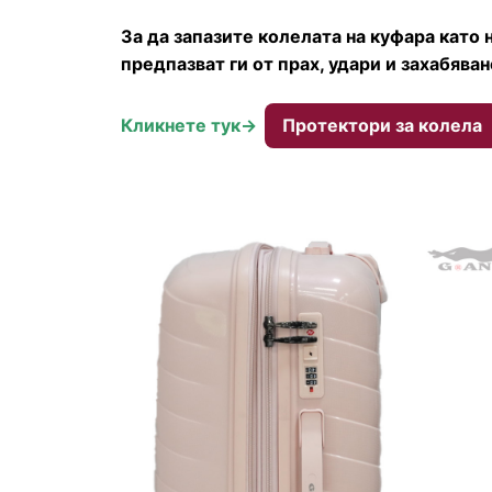
За да запазите колелата на куфара като
предпазват ги от прах, удари и захабява
Кликнете тук->
Протектори за колела