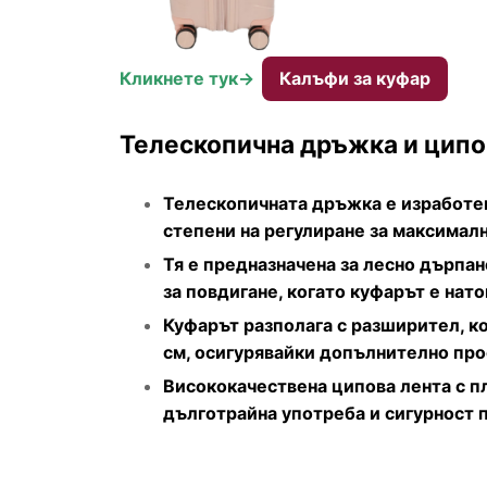
Кликнете тук->
Калъфи за куфар
Телескопична дръжка и ципов
Телескопичната дръжка е изработен
степени на регулиране за максимал
Тя е предназначена за лесно дърпан
за повдигане, когато куфарът е нато
Куфарът разполага с разширител, ко
см, осигурявайки допълнително про
Висококачествена ципова лента с п
дълготрайна употреба и сигурност 