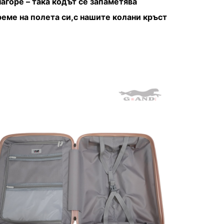
агоре – така кодът се запаметява
еме на полета си,с нашите колани кръст