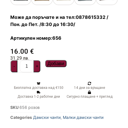
Чадъри
Може да поръчате и на тел:0878615332 /
Пон. до Пет. /8:30 до 16:30/
Артикулен номер:656
16.00
€
31.29
лв.
Добави
-
+
Безплатна доставка над €150
14 дни за връщане
Доставка 1-2 работни дни
Сигурно плащане + преглед
SKU
656 розов
Categories
Дамски чанти
,
Малки дамски чанти