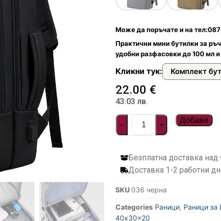
илни
и чанти
ествена кожа
онета
фари
Може да поръчате и на тел:0878
арбонат
стил и водоустойчиви
топ и документи
а пътуване
Практични мини бутилки за ръч
удобни разфасовки до 100 мл и
ти
Кликни тук:
Комплект бу
дентификация на куфари
22.00
€
43.03
лв.
Добави
багаж
-
+
фар
Безплатна доставка над
омплекти пътнически бутилки
Доставка 1-2 работни дн
за куфари
SKU
036 черна
Categories
Раници
,
Раници за L
40x30x20