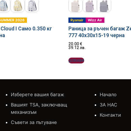
SUMMER 2026
Ryanair
Wizz Air
Cloud I Само 0.350 кг
Раница за ръчен багаж Z
на
777 40x30x15-19 черна
20.00
€
39.12
лв.
ДОБАВИ
Изберете вашия багаж
Начало
Вашият TSA, заключващ
ЗА НАС
механизъм
Контакти
Съвети за пътуване