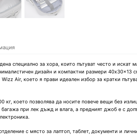
мация
дена специално за хора, които пътуват често и искат 
нималистичен дизайн и компактни размери 40x30x13 см
и Wizz Air, което я прави идеален избор за кратки пъту
00 кг, което позволява да носите повече вещи без изли
 багажа при лек дъжд и влага, а предният джоб е с до
електроника.
отделение с място за лаптоп, таблет, документи и лич