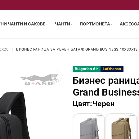
НИ ЧАНТИ И САКОВЕ
ЧАНТИ
ПОРТМОНЕТА
АКСЕСОА
0X20
БИЗНЕС РАНИЦА ЗА РЪЧЕН БАГАЖ GRAND BUSINESS 40X30X13
Bulgarian Air
Lufthansa
Бизнес раниц
55/40/23 см
Grand Busines
р 63-68см
чен багаж 40x30x20
акове
Цвят:Черен
 72-77см
и за пътуване
ен багаж 40x30x20
птоп
и сакове
пропилен
аници
 чанти
монета
туване