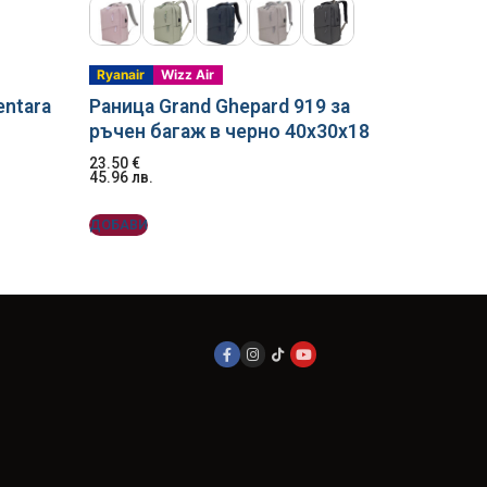
Ryanair
Wizz Air
entara
Раница Grand Ghepard 919 за
ръчен багаж в черно 40x30x18
23.50
€
45.96
лв.
ДОБАВИ