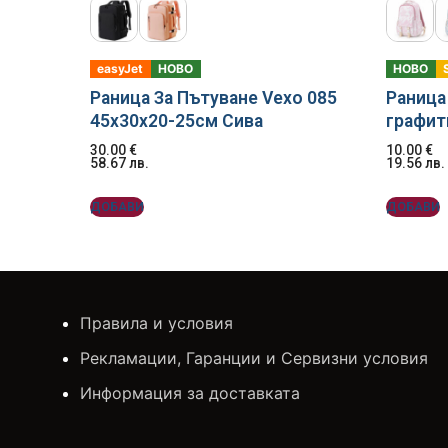
easyJet
НОВО
НОВО
Раница За Пътуване Vexo 085
Раница 
45x30x20-25см Сива
графит
30.00
€
10.00
€
58.67
лв.
19.56
лв.
ДОБАВИ
ДОБАВИ
Правила и условия
Рекламации, Гаранции и Сервизни условия
Информация за доставката