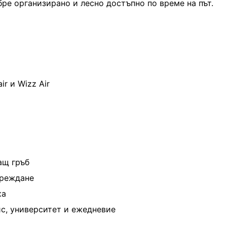
ре организирано и лесно достъпно по време на път.
r и Wizz Air
ащ гръб
ареждане
ка
ис, университет и ежедневие