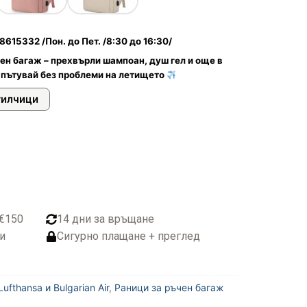
615332 /Пон. до Пет. /8:30 до 16:30/
ен багаж – прехвърли шампоан, душ гел и още в
 пътувай без проблеми на летището
тилчици
 €150
14 дни за връщане
и
Сигурно плащане + преглед
ufthansa и Bulgarian Air
,
Раници за ръчен багаж