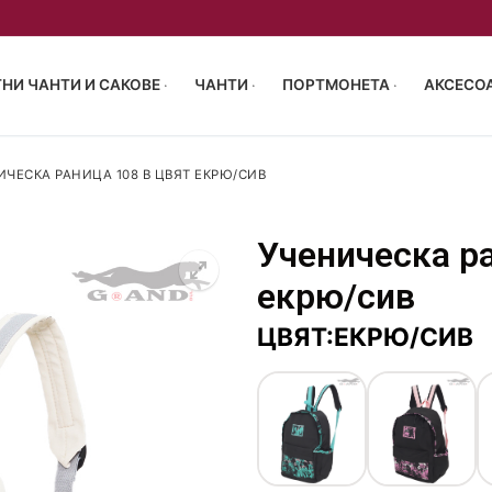
НИ ЧАНТИ И САКОВЕ
ЧАНТИ
ПОРТМОНЕТА
АКСЕСОА
ИЧЕСКА РАНИЦА 108 В ЦВЯТ ЕКРЮ/СИВ
Ученическа ра
55/40/23 см
екрю/сив
р 63-68см
чен багаж 40x30x20
акове
ЦВЯТ:ЕКРЮ/СИВ
 72-77см
и за пътуване
ен багаж 40x30x20
птоп
и сакове
пропилен
аници
 чанти
монета
туване