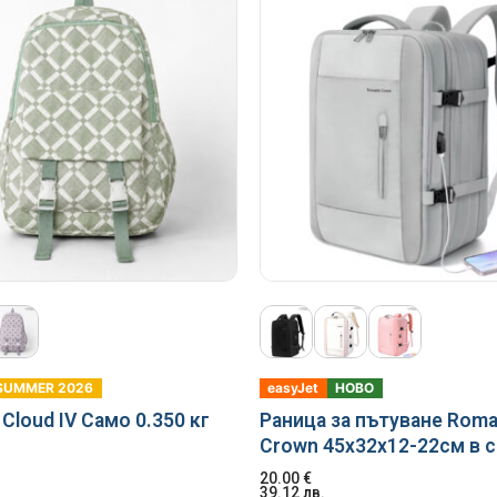
SUMMER 2026
easyJet
НОВО
Cloud IV Само 0.350 кг
Раница за пътуване Roma
Crown 45x32x12-22см в 
20.00
€
39.12
лв.