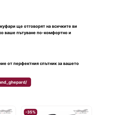
куфари ще отговорят на всичките ви
ко ваше пътуване по-комфортно и
яние от перфектния спътник за вашето
and_ghepard/
-35%