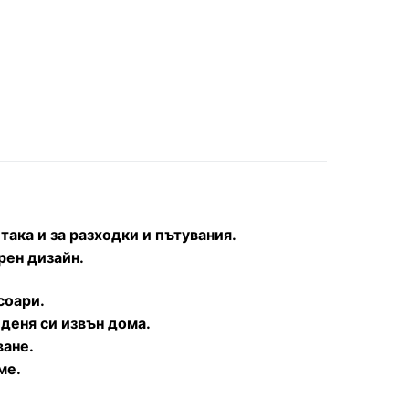
ака и за разходки и пътувания.
рен дизайн.
соари.
деня си извън дома.
ване.
ме.