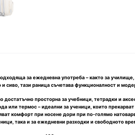
одходяща за ежедневна употреба – както за училище, т
 и сиво, тази раница съчетава функционалност и моде
 но достатъчно просторна за учебници, тетрадки и аксе
да или термос – идеални за ученици, които прекарват 
яват комфорт при носене дори при по-голямо натовар
ници, така и за ежедневни разходки и свободното вре