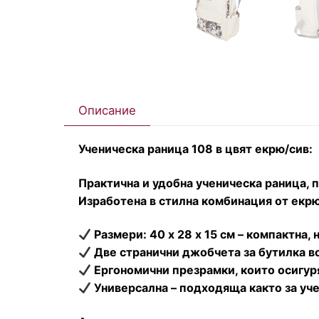
Описание
Ученическа раница 108 в цвят екрю/сив:
Практична и удобна ученическа раница, п
Изработена в стилна комбинация от екрю
Размери: 40 х 28 х 15 см – компактна,
Две странични джобчета за бутилка во
Ергономични презрамки, които осигур
Универсална – подходяща както за уче