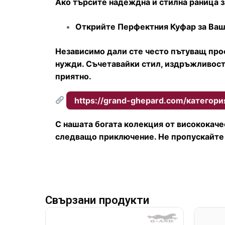
Ако търсите надеждна и стилна раница з
Открийте Перфектния Куфар за Ва
Независимо дали сте често пътуващ про
нужди. Съчетавайки стил, издръжливост
приятно.
https://grand-ghepard.com/категори
С нашата богата колекция от висококаче
следващо приключение. Не пропускайте 
Посетете нашата Instagram страница за 
Свързани продукти