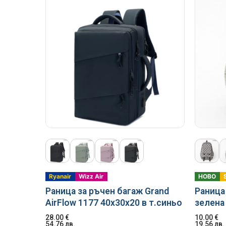
Ryanair
Wizz Air
НОВО
Раница за ръчен багаж Grand
Раница 
AirFlow 1177 40x30x20 в т.синьо
зелена
28.00
€
10.00
€
54.76
лв.
19.56
лв.