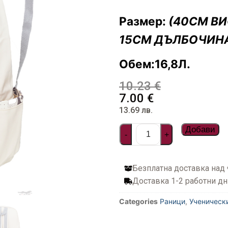
илни
и чанти
ествена кожа
онета
фари
Размер:
(40СМ В
арбонат
стил и водоустойчиви
топ и документи
а пътуване
15СМ ДЪЛБОЧИН
ти
Обем:16,8Л.
дентификация на куфари
10.23
€
7.00
€
13.69
лв.
багаж
Добави
-
+
фар
Безплатна доставка над
омплекти пътнически бутилки
Доставка 1-2 работни дн
за куфари
Categories
Раници
,
Ученическ