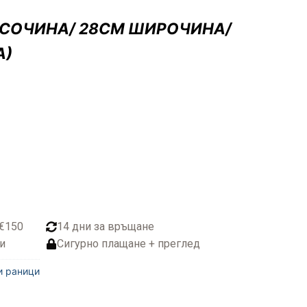
ИСОЧИНА/ 28СМ ШИРОЧИНА/
А)
 €150
14 дни за връщане
и
Сигурно плащане + преглед
и раници