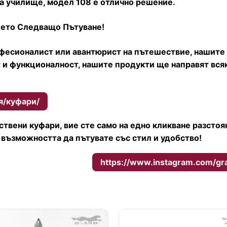
а училище, модел 108 е отлично решение.
шето Следващо Пътуване!
фесионалист или авантюрист на пътешествие, нашите 
 и функционалност, нашите продукти ще направят вся
я/куфари/
ствени куфари, вие сте само на едно кликване разсто
възможността да пътувате със стил и удобство!
нови модели и оферти:
https://www.instagram.com/gr