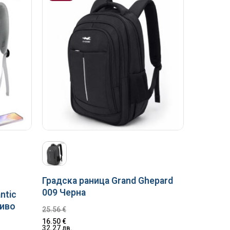
Градска раница Grand Ghepard
009 Черна
ntic
сиво
25.56
€
16.50
€
32.27
лв.