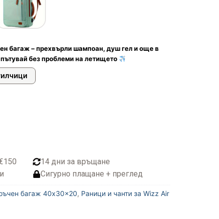
ен багаж – прехвърли шампоан, душ гел и още в
 пътувай без проблеми на летището
тилчици
 €150
14 дни за връщане
и
Сигурно плащане + преглед
 ръчен багаж 40x30x20
,
Раници и чанти за Wizz Air