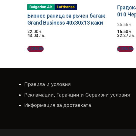
Bulgarian Air
Lufthansa
Градск
010 Че
Бизнес раница за ръчен багаж
Grand Business 40x30x13 каки
25.56
€
22.00
€
16.50
€
43.03
лв.
32.27
лв.
ДОБАВИ
ДОБАВИ
Правила и условия
Рекламации, Гаранции и Сервизни условия
Информация за доставката