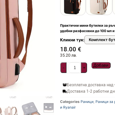
илни
и чанти
ествена кожа
онета
фари
арбонат
стил и водоустойчиви
топ и документи
а пътуване
Практични мини бутилки за ръч
ти
удобни разфасовки до 100 мл и
Кликни тук:
Комплект бу
дентификация на куфари
18.00
€
35.20
лв.
багаж
Добави
-
+
фар
Безплатна доставка над
омплекти пътнически бутилки
Доставка 1-2 работни дн
за куфари
Categories
Раници
,
Раници за
и Ryanair