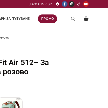
РИ ЗА ПЪТУВАНЕ
ПРОМО
X12-20
it Air 512– За
в розово