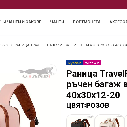
НИ ЧАНТИ И САКОВЕ
ЧАНТИ
ПОРТМОНЕТА
АКСЕСОА
0X20
РАНИЦА TRAVELFIT AIR 512– ЗА РЪЧЕН БАГАЖ В РОЗОВО 40X30
Ryanair
Wizz Air
Раница TravelF
55/40/23 см
ръчен багаж 
р 63-68см
чен багаж 40x30x20
акове
40x30x12-20
 72-77см
и за пътуване
ен багаж 40x30x20
ЦВЯТ:РОЗОВ
птоп
и сакове
пропилен
аници
 чанти
монета
туване