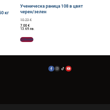
Ученическа раница 108 в цвят
черен/зелен
50 кг
10.23
€
7.00
€
13.69
лв.
ДОБАВИ