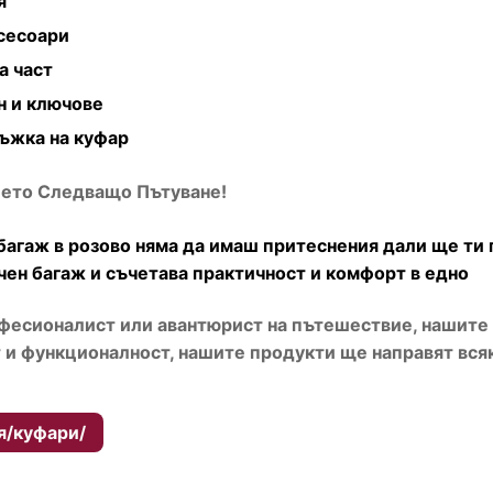
я
сесоари
а част
н и ключове
ръжка на куфар
шето Следващо Пътуване!
н багаж в розово няма да имаш притеснения дали ще ти 
чен багаж и съчетава практичност и комфорт в едно
фесионалист или авантюрист на пътешествие, нашите 
 и функционалност, нашите продукти ще направят вся
я/куфари/