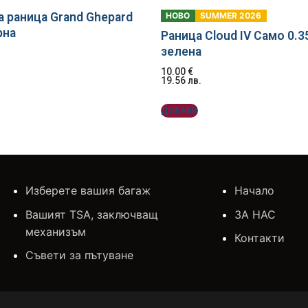
а раница Grand Ghepard
НОВО
SUMMER 2026
рна
Раница Cloud IV Само 0.3
зелена
10.00
€
19.56
лв.
ДОБАВИ
Изберете вашия багаж
Начало
Вашият TSA, заключващ
ЗА НАС
механизъм
Контакти
Съвети за пътуване