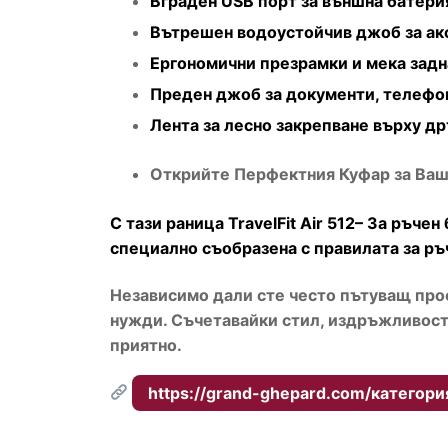
Вграден USB порт за външна батери
Вътрешен водоустойчив джоб за ак
Ергономични презрамки и мека задн
Преден джоб за документи, телефо
Лента за лесно закрепване върху д
Открийте Перфектния Куфар за Ва
С тази раница TravelFit Air 512– За ръче
специално съобразена с правилата за ръ
Независимо дали сте често пътуващ про
нужди. Съчетавайки стил, издръжливост
приятно.
https://grand-ghepard.com/категори