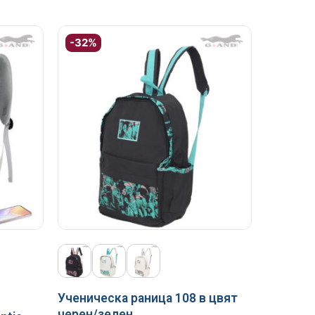
-32%
Ученическа раница 108 в цвят
черен/зелен