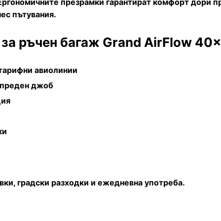
Ергономичните презрамки гарантират комфорт дори пр
нес пътувания.
за ръчен багаж Grand AirFlow 40
отарифни авиолинии
 преден джоб
ция
ки
вки, градски разходки и ежедневна употреба.