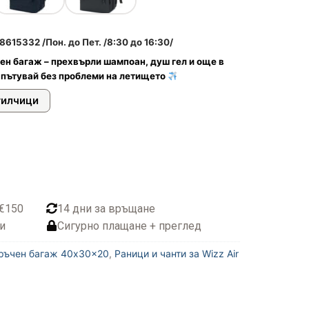
615332 /Пон. до Пет. /8:30 до 16:30/
ен багаж – прехвърли шампоан, душ гел и още в
 пътувай без проблеми на летището
тилчици
 €150
14 дни за връщане
и
Сигурно плащане + преглед
 ръчен багаж 40x30x20
,
Раници и чанти за Wizz Air