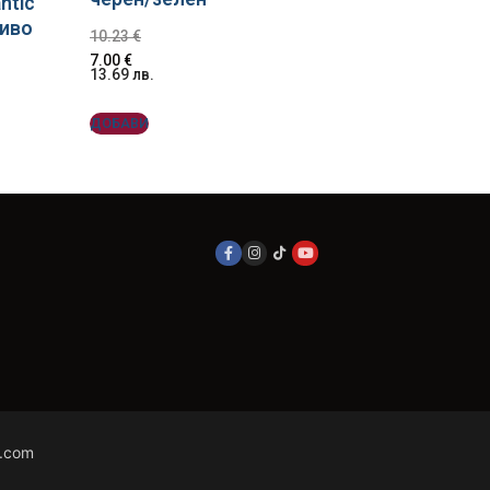
ntic
сиво
10.23
€
7.00
€
13.69
лв.
ДОБАВИ
.com