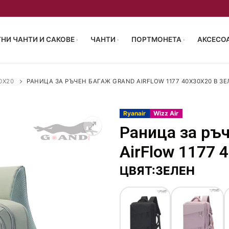
НИ ЧАНТИ И САКОВЕ
ЧАНТИ
ПОРТМОНЕТА
АКСЕСОА
0X20
РАНИЦА ЗА РЪЧЕН БАГАЖ GRAND AIRFLOW 1177 40X30X20 В З
Ryanair
Wizz Air
Раница за ръ
55/40/23 см
AirFlow 1177 
р 63-68см
чен багаж 40x30x20
акове
ЦВЯТ:ЗЕЛЕН
 72-77см
и за пътуване
ен багаж 40x30x20
птоп
и сакове
пропилен
аници
 чанти
монета
туване