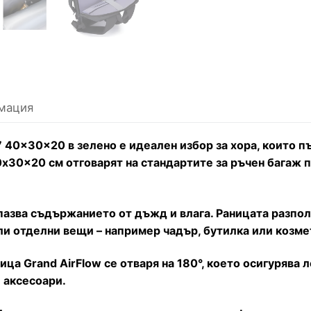
мация
7 40x30x20 в зелено е идеален избор за хора, които пъ
0x30x20 см отговарят на стандартите за ръчен багаж
пазва съдържанието от дъжд и влага. Раницата разпол
или отделни вещи – например чадър, бутилка или козме
ца Grand AirFlow се отваря на 180°, което осигурява 
 аксесоари.