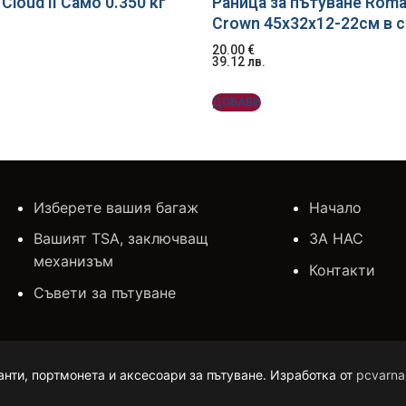
Cloud II Само 0.350 кг
Раница за пътуване Roma
Crown 45x32x12-22см в 
20.00
€
39.12
лв.
ДОБАВИ
Изберете вашия багаж
Начало
Вашият TSA, заключващ
ЗА НАС
механизъм
Контакти
Съвети за пътуване
анти, портмонета и аксесоари за пътуване. Изработка от
pcvarna