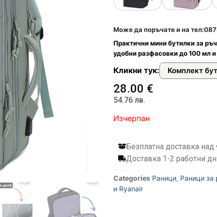
илни
и чанти
ествена кожа
онета
фари
Може да поръчате и на тел:0878
арбонат
стил и водоустойчиви
топ и документи
а пътуване
Практични мини бутилки за ръч
удобни разфасовки до 100 мл и
ти
Кликни тук:
Комплект бу
дентификация на куфари
28.00
€
54.76
лв.
Изчерпан
багаж
фар
Безплатна доставка над
Доставка 1-2 работни дн
омплекти пътнически бутилки
Categories
Раници
,
Раници за
за куфари
и Ryanair