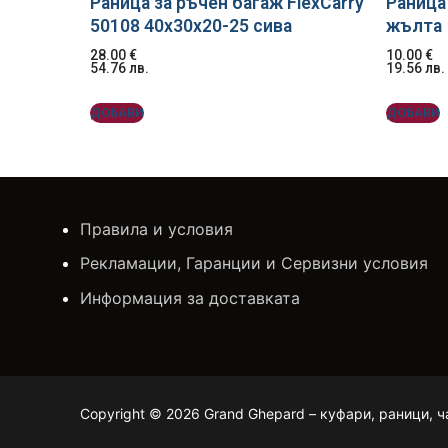
Раница за ръчен багаж FlexCarry
Раница 
50108 40x30x20-25 сивa
жълта
28.00
€
10.00
€
54.76
лв.
19.56
лв.
ДОБАВИ
ДОБАВИ
Правила и условия
Рекламации, Гаранции и Сервизни условия
Информация за доставката
Copyright © 2026 Grand Ghepard – куфари, раници, ч