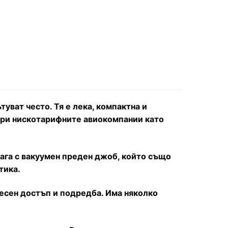
туват често. Тя е лека, компактна и
 при нискотарифните авиокомпании като
ага с вакуумен преден джоб, който също
тика.
лесен достъп и подредба. Има няколко