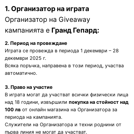
1. Организатор на играта
Куфари Полипропилен
Ученически раници
Малки дамски чанти
Мъжки чанти
Дамски портмонета
Аксесоари за пътуване
Организатор на Giveaway
Куфари Текстилни
Големи дамски чанти
Чанти от естествена кожа
Мъжки портмонета
Плажни чанти
Калъфи за куфари
кампанията е
Гранд Гепард:
Куфари Поликарбонат
Чанти от текстил и водоустойчиви
Чанти за лаптоп и документи
Възглавници за пътуване
2. Период на провеждане
Играта се провежда в периода 1 декември – 28
Пазарски чанти
декември 2025 г.
Етикети за идентификация на куфари
Всяка поръчка, направена в този период, участва
автоматично.
Кантари
3. Право на участие
Катинари за багаж
В играта могат да участват всички физически лица
над 18 години, извършили
покупка на стойност над
Колани за куфар
100 лв
от онлайн магазина на Организатора за
Несесери и комплекти пътнически бутилки
периода на кампанията.
Служители на Организатора и техни роднини от
Органейзери за куфари
първа линия не могат да участват.