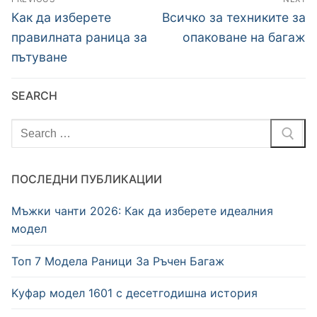
Previous
Next
Как да изберете
Всичко за техниките за
post:
post:
правилната раница за
опаковане на багаж
пътуване
SEARCH
Търсене
за:
ПОСЛЕДНИ ПУБЛИКАЦИИ
Мъжки чанти 2026: Как да изберете идеалния
модел
Топ 7 Модела Раници За Ръчен Багаж
Kуфар модел 1601 с десетгодишна история