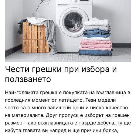
Чести грешки при избора и
ползването
Най-голямата грешка е покупката на възглавница в
последния момент от летището. Тези модели
често са с много завишени цени и ниско качество
на материалите. Друг пропуск е изборът на грешен
размер – ако възглавницата е твърде дебела, тя ще
избута главата ви напред и ще причини болка,