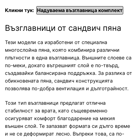
Кликни тук:
Надуваема възглавница комплект
Възглавници от сандвич пяна
Тези модели са изработени от специална
многослойна пяна, която комбинира различни
плътности в една възглавница. Външните слоеве са
по-меки, докато вътрешният слой е по-твърд,
създавайки балансирана поддръжка. За разлика от
обикновената пяна, сандвич конструкцията
позволява по-добра вентилация и дълготрайност.
Този тип възглавници предлагат отлична
стабилност за врата, като същевременно
осигуряват комфорт благодарение на мекия
външен слой. Те запазват формата си дълго време
и не се деформират лесно. Въпреки това, са по-