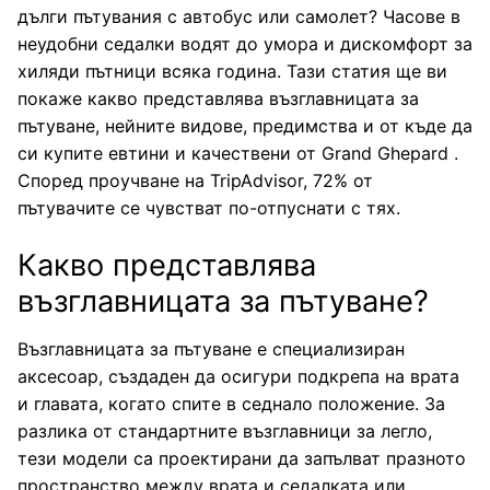
дълги пътувания с автобус или самолет? Часове в
Куфари Полипропилен
Ученически раници
Малки дамски чанти
Мъжки чанти
Дамски портмонета
Аксесоари за пътуване
неудобни седалки водят до умора и дискомфорт за
хиляди пътници всяка година. Тази статия ще ви
Куфари Текстилни
Големи дамски чанти
Чанти от естествена кожа
Мъжки портмонета
Плажни чанти
Калъфи за куфари
покаже какво представлява възглавницата за
пътуване, нейните видове, предимства и от къде да
Куфари Поликарбонат
Чанти от текстил и водоустойчиви
Чанти за лаптоп и документи
Възглавници за пътуване
си купите евтини и качествени от Grand Ghepard .
Според проучване на TripAdvisor, 72% от
Пазарски чанти
пътувачите се чувстват по-отпуснати с тях.
Етикети за идентификация на куфари
Какво представлява
Кантари
възглавницата за пътуване?
Катинари за багаж
Възглавницата за пътуване е специализиран
Колани за куфар
аксесоар, създаден да осигури подкрепа на врата
и главата, когато спите в седнало положение. За
Несесери и комплекти пътнически бутилки
разлика от стандартните възглавници за легло,
тези модели са проектирани да запълват празното
Органейзери за куфари
пространство между врата и седалката или