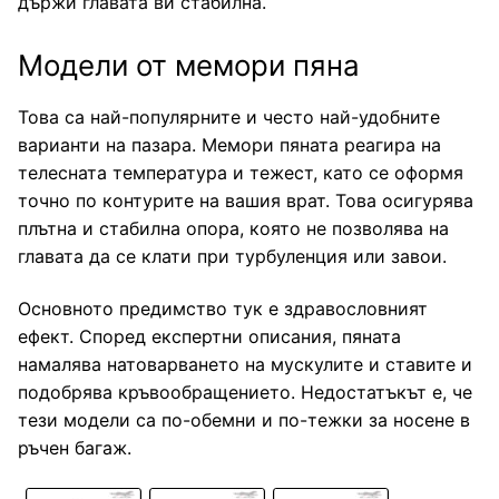
държи главата ви стабилна.
Модели от мемори пяна
Това са най-популярните и често най-удобните
варианти на пазара. Мемори пяната реагира на
телесната температура и тежест, като се оформя
точно по контурите на вашия врат. Това осигурява
плътна и стабилна опора, която не позволява на
главата да се клати при турбуленция или завои.
Основното предимство тук е здравословният
ефект. Според експертни описания, пяната
намалява натоварването на мускулите и ставите и
подобрява кръвообращението. Недостатъкът е, че
тези модели са по-обемни и по-тежки за носене в
ръчен багаж.