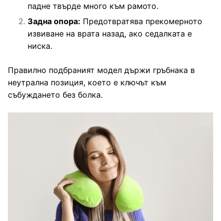
падне твърде много към рамото.
Задна опора:
Предотвратява прекомерното
извиване на врата назад, ако седалката е
ниска.
Правилно подбраният модел държи гръбнака в
неутрална позиция, което е ключът към
събуждането без болка.