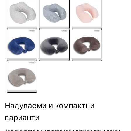
Надуваеми и компактни
варианти
Ако пътувате с нискотарифни авиолинии и всеки