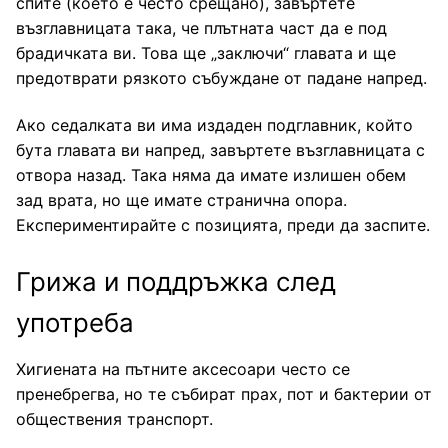
спите (което е често срещано), завъртете
възглавницата така, че плътната част да е под
брадичката ви. Това ще „заключи“ главата и ще
предотврати рязкото събуждане от падане напред.
Ако седалката ви има издаден подглавник, който
бута главата ви напред, завъртете възглавницата с
отвора назад. Така няма да имате излишен обем
зад врата, но ще имате странична опора.
Експериментирайте с позицията, преди да заспите.
Грижа и поддръжка след
употреба
Хигиената на пътните аксесоари често се
пренебрегва, но те събират прах, пот и бактерии от
обществения транспорт.