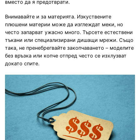
вместо да я предотврати.
Внимавайте и за материята. Изкуствените
плюшени материи може да изглеждат меки, но
често запарват ужасно много. Търсете естествени
тъкани или специализирани дишащи мрежи. Също
така, не пренебрегвайте закопчаването – моделите
без връзка или копче отпред често се изхлузват
докато спите.