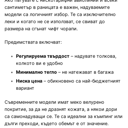
сантиметър в раницата е важен, надуваемите
модели са логичният избор. Те са изключително
леки и когато не се използват, се свиват до
размера на сгънат чифт чорапи.
Предимствата включват:
Регулируема твърдост
– надувате толкова,
колкото ви е удобно
Минимално тегло
– не натежават в багажа
Ниска цена
– обикновено са най-бюджетният
вариант
Съвременните модели имат меко велурено
покритие, за да не дразнят кожата, а някои дори
са самонадуващи се. Те са идеални за къмпинг или
дълги преходи, където обемът е от значение.