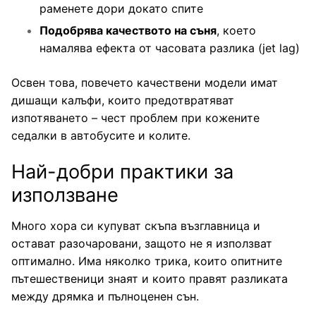
раменете дори докато спите
Подобрява качеството на съня
, което
намалява ефекта от часовата разлика (jet lag)
Освен това, повечето качествени модели имат
дишащи калъфи, които предотвратяват
изпотяването – чест проблем при кожените
седалки в автобусите и колите.
Най-добри практики за
използване
Много хора си купуват скъпа възглавница и
остават разочаровани, защото не я използват
оптимално. Има няколко трика, които опитните
пътешественици знаят и които правят разликата
между дрямка и пълноценен сън.