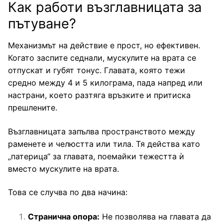
Как работи възглавницата за
пътуване?
Механизмът на действие е прост, но ефективен.
Когато заспите седнали, мускулите на врата се
отпускат и губят тонус. Главата, която тежи
средно между 4 и 5 килограма, пада напред или
настрани, което разтяга връзките и притиска
прешлените.
Възглавницата запълва пространството между
раменете и челюстта или тила. Тя действа като
„патерица“ за главата, поемайки тежестта ѝ
вместо мускулите на врата.
Това се случва по два начина:
Странична опора:
Не позволява на главата да