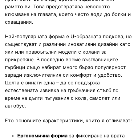
рамото ви. Това предотвратява неволното
Чадъри
клюмване на главата, което често води до болки и
схващания.
Най-популярната форма е U-образната подкова, но
съществуват и различни иновативни дизайни като
яки или правоъгълни модели с колани за
прикрепяне. В последно време възглавниците
гърбици също набират много бързо популярност
заради изключителния си комфорт и удобство.
Целта е винаги една – да се поддържа
естествената извивка на гръбначния стълб по
време на дълги пътувания с кола, самолет или
автобус.
Ето основните характеристики, които я отличават:
Ергономична форма
за фиксиране на врата