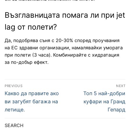
Възглавницата помага ли при jet
lag от полети?
Да, подобрява съня с 20-30% според проучвания
на ЕС здравни организации, намалявайки умората
при полети (3 часа). Комбинирайте с хидратация
за по-добър ефект.
Навигация
PREVIOUS
NEXT
Previous
Next
Какво да правите ако
Топ 5 най-добри
post:
post:
ви загубят багажa на
куфари на Гранд
летище.
Гепард
SEARCH