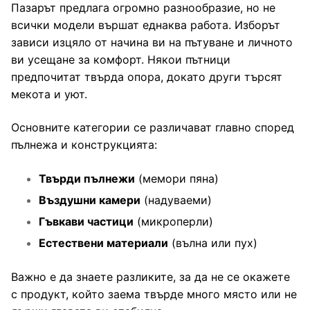
Пазарът предлага огромно разнообразие, но не
всички модели вършат еднаква работа. Изборът
зависи изцяло от начина ви на пътуване и личното
ви усещане за комфорт. Някои пътници
предпочитат твърда опора, докато други търсят
мекота и уют.
Основните категории се различават главно според
пълнежа и конструкцията:
Твърди пълнежи
(мемори пяна)
Въздушни камери
(надуваеми)
Гъвкави частици
(микроперли)
Естествени материали
(вълна или пух)
Важно е да знаете разликите, за да не се окажете
с продукт, който заема твърде много място или не