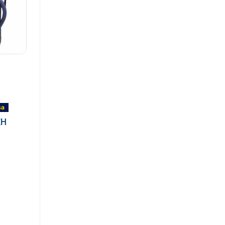
sa
ЕН