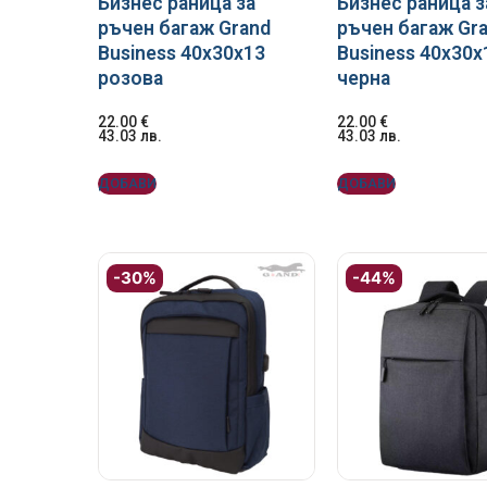
Бизнес раница за
Бизнес раница з
ръчен багаж Grand
ръчен багаж Gr
Business 40x30x13
Business 40x30x
розова
черна
22.00
€
22.00
€
43.03
лв.
43.03
лв.
ДОБАВИ
ДОБАВИ
-30%
-44%