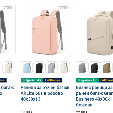
nsa
Bulgarian Air
Lufthansa
Bulgarian Air
Lufthan
 багаж
Раница за ръчен багаж
Бизнес раница за
во
AirLite 601 в розово
ръчен багаж Gra
40x30x13
Business 40x30x1
бежовa
13.00
€
22.00
€