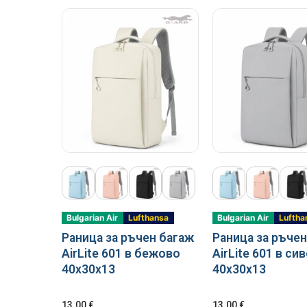
Bulgarian Air
Lufthansa
Bulgarian Air
Luftha
Раница за ръчен багаж
Раница за ръчен
AirLite 601 в бежово
AirLite 601 в си
40x30x13
40x30x13
13.00
€
13.00
€