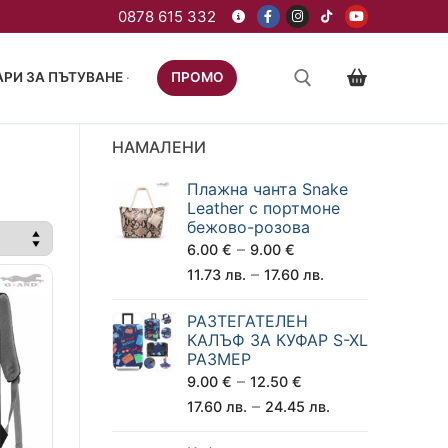
РИ ЗА ПЪТУВАНЕ
ПРОМО
НАМАЛЕНИ
Плажна чанта Snake
Leather с портмоне
бежово-розова
–
6.00
€
9.00
€
–
11.73
лв.
17.60
лв.
РАЗТЕГАТЕЛЕН
КАЛЪФ ЗА КУФАР S-XL
РАЗМЕР
–
9.00
€
12.50
€
–
17.60
лв.
24.45
лв.