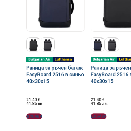
Bulgarian Air
Lufthansa
Bulgarian Air
Luftha
Раница за ръчен багаж
Раница за ръчен
EasyBoard 2516 в синьо
EasyBoard 2516 
40x30x15
40x30x15
21.40
€
21.40
€
41.85
лв.
41.85
лв.
ДОБАВИ
ДОБАВИ