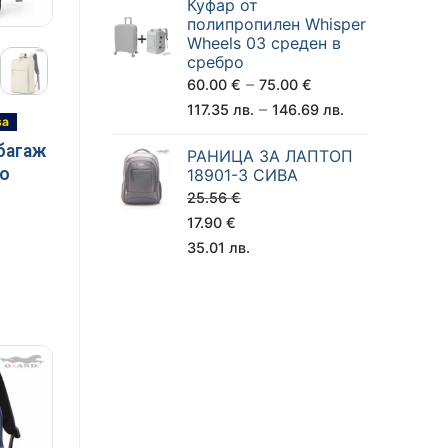
Куфар от
полипропилен Whisper
Wheels 03 среден в
сребро
–
60.00
€
75.00
€
–
117.35
лв.
146.69
лв.
sa
 багаж
РАНИЦА ЗА ЛАПТОП
но
18901-3 СИВА
25.56
€
17.90
€
35.01
лв.