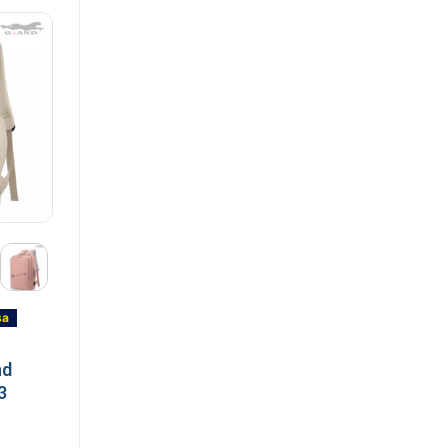
sa
nd
3