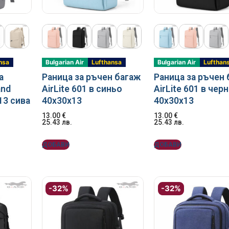
илни
и чанти
ествена кожа
онета
фари
арбонат
стил и водоустойчиви
топ и документи
а пътуване
ти
nsa
Bulgarian Air
Lufthansa
Bulgarian Air
Lufthan
а
Раница за ръчен багаж
Раница за ръчен
дентификация на куфари
and
AirLite 601 в синьо
AirLite 601 в чер
13 сивa
40x30x13
40x30x13
13.00
€
13.00
€
25.43
лв.
25.43
лв.
багаж
ДОБАВИ
ДОБАВИ
фар
омплекти пътнически бутилки
-32%
-32%
за куфари