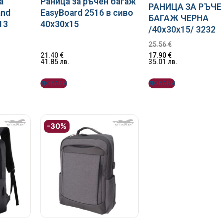
а
Раница за ръчен багаж
РАНИЦА ЗА РЪЧ
and
EasyBoard 2516 в сиво
БАГАЖ ЧЕРНА
13
40x30x15
/40x30x15/ 3232
25.56
€
21.40
€
17.90
€
41.85
лв.
35.01
лв.
ДОБАВИ
ДОБАВИ
-30%