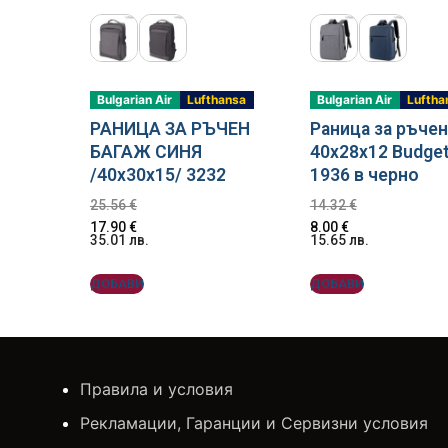
Bulgarian Air
Lufthansa
Bulgarian Air
Luftha
РАНИЦА ЗА РЪЧЕН
Раница за ръчен
БАГАЖ СИНЯ
40x28x12 Budget
/40x30x15/ 3232
1936 в черно
25.56
€
14.32
€
17.90
€
8.00
€
35.01
лв.
15.65
лв.
ДОБАВИ
ДОБАВИ
Правила и условия
Рекламации, Гаранции и Сервизни условия