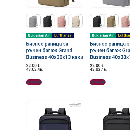
Куфари Текст
Големи дамск
Чанти от ест
Мъжки портм
Плажни чанти
Калъфи за ку
Куфари Полик
Чанти от тек
Чанти за лап
Възглавници з
Пазарски чан
Bulgarian Air
Lufthansa
Bulgarian Air
Luftha
Бизнес раница за
Бизнес раница з
Етикети за и
ръчен багаж Grand
ръчен багаж Gr
Business 40x30x13 каки
Business 40x30x
Кантари
22.00
€
22.00
€
43.03
лв.
43.03
лв.
Катинари за 
ДОБАВИ
ДОБАВИ
Колани за ку
Несесери и к
Органейзери 
Чадъри