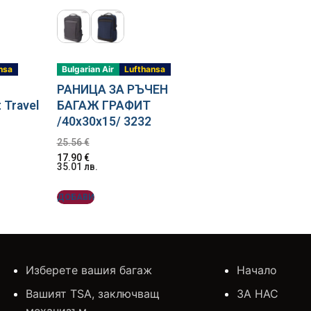
nsa
Bulgarian Air
Lufthansa
РАНИЦА ЗА РЪЧЕН
 Travel
БАГАЖ ГРАФИТ
/40x30x15/ 3232
25.56
€
17.90
€
35.01
лв.
ДОБАВИ
Изберете вашия багаж
Начало
Вашият TSA, заключващ
ЗА НАС