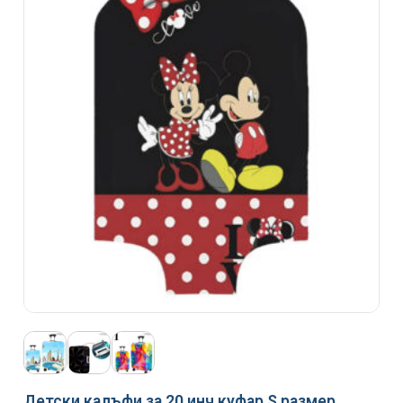
Детски калъфи за 20 инч куфар S размер