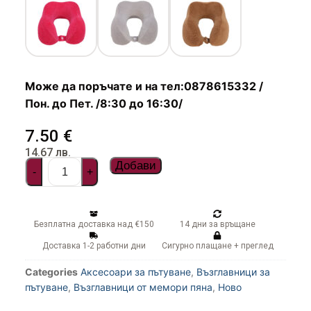
Чадъри
Може да поръчате и на тел:0878615332 /
Пон. до Пет. /8:30 до 16:30/
7.50
€
14.67
лв.
Добави
-
+
Безплатна доставка над €150
14 дни за връщане
Доставка 1-2 работни дни
Сигурно плащане + преглед
Categories
Аксесоари за пътуване
,
Възглавници за
пътуване
,
Възглавници от мемори пяна
,
Ново