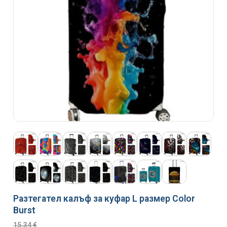
Разтегател калъф за куфар L размер Color
Burst
15.34
€