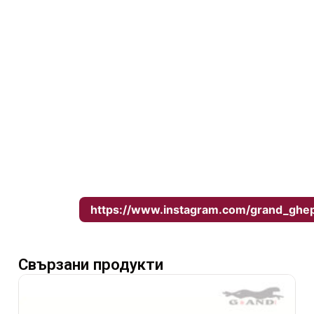
С нашата богата колекция от
висококачествени куфари, вие сте само на
едно кликване разстояние от перфектния
спътник за вашето следващо
приключение. Не пропускайте
възможността да пътувате със стил и
удобство!Пътна и козметична чанта от
полипропилен в черно
Посетете нашата Instagram страница за
нови модели и
оферти:
https://www.instagram.com/grand_ghe
Свързани продукти