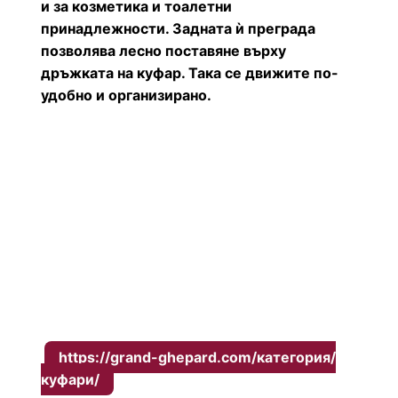
и за козметика и тоалетни
принадлежности. Задната ѝ преграда
позволява лесно поставяне върху
дръжката на куфар. Така се движите по-
удобно и организирано.
раница за ежедневие и пътуване в зелено
Независимо дали сте често пътуващ
професионалист или авантюрист на
пътешествие, нашите куфари ще
отговорят на всичките ви нужди.
Съчетавайки стил, издръжливост и
функционалност, нашите продукти ще
направят всяко ваше пътуване по-
комфортно и приятно.
https://grand-ghepard.com/категория/
куфари/