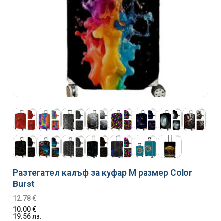
Разтегател калъф за куфар M размер Color
Burst
12.78
€
10.00
€
19.56
лв.