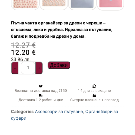
Чадъри
Пътна чанта органайзер за дрехи с череши –
сгъваема, лека и удобна. Идеална за пътувания,
багаж и подредба на дрехи у дома.
12.27
€
12.20
€
23.86
лв.
Добави
-
+
Безплатна доставка над €150
14 дни за връщане
Доставка 1-2 работни дни
Сигурно плащане + преглед
Categories
Аксесоари за пътуване
,
Органейзери за
куфари