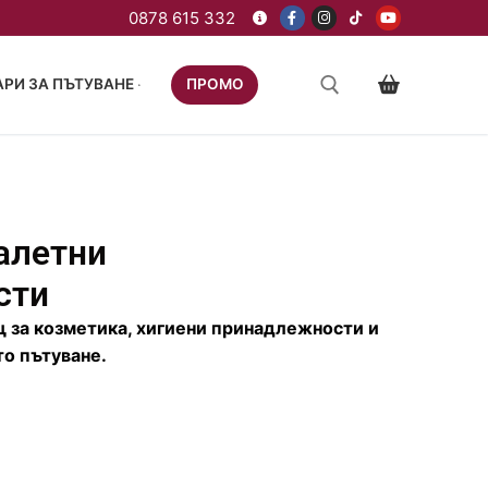
РИ ЗА ПЪТУВАНЕ
ПРОМО
алетни
сти
 за козметика, хигиени принадлежности и
о пътуване.