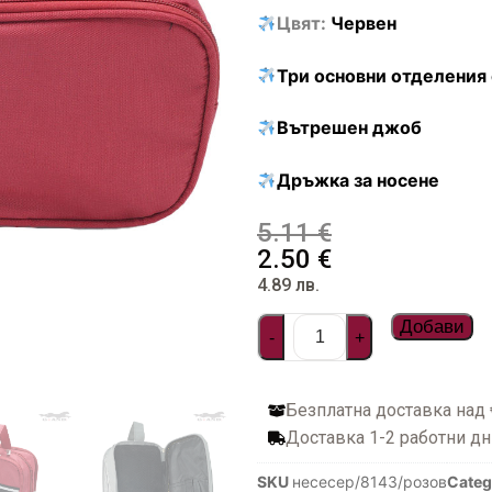
Цвят:
Червен
илни
и чанти
ествена кожа
онета
фари
арбонат
Три основни отделения 
стил и водоустойчиви
топ и документи
а пътуване
ти
Вътрешен джоб
дентификация на куфари
Дръжка за носене
5.11
€
2.50
€
багаж
4.89
лв.
фар
Добави
-
+
омплекти пътнически бутилки
Безплатна доставка над
за куфари
Доставка 1-2 работни дн
SKU
несесер/8143/розов
Categ