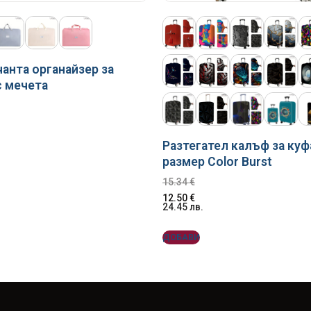
чанта органайзер за
с мечета
Разтегател калъф за куф
размер Color Burst
15.34
€
12.50
€
24.45
лв.
ДОБАВИ