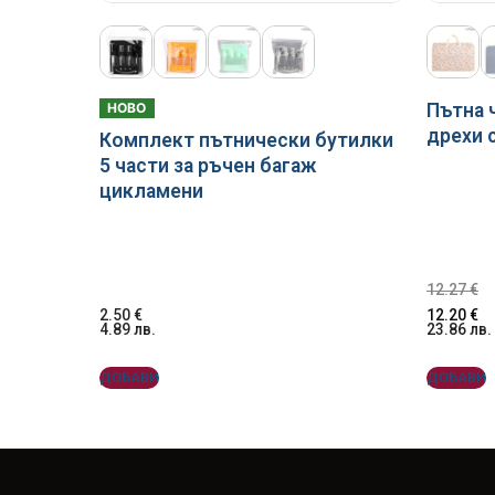
НОВО
Пътна 
дрехи 
Комплект пътнически бутилки
5 части за ръчен багаж
цикламени
12.27
€
2.50
€
12.20
€
4.89
лв.
23.86
лв.
ДОБАВИ
ДОБАВИ