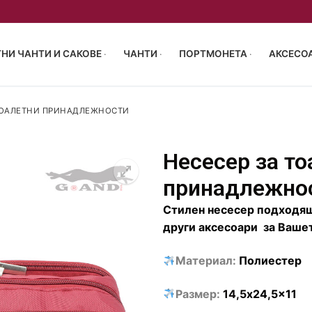
НИ ЧАНТИ И САКОВЕ
ЧАНТИ
ПОРТМОНЕТА
АКСЕСОА
ТОАЛЕТНИ ПРИНАДЛЕЖНОСТИ
Несесер за то
55/40/23 см
принадлежно
р 63-68см
чен багаж 40x30x20
акове
Стилен несесер
подходящ
други аксесоари
за Вашет
 72-77см
и за пътуване
ен багаж 40x30x20
Материал:
Полиестер
птоп
и сакове
Размер:
14,5
x
24,5
x
11
пропилен
аници
 чанти
монета
туване