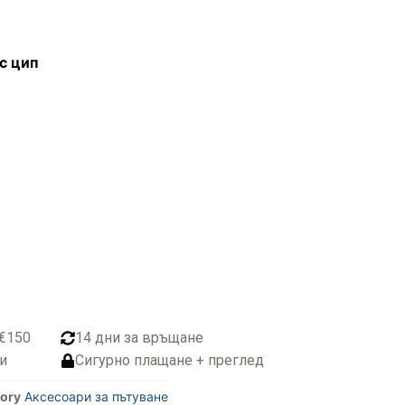
с цип
 €150
14 дни за връщане
и
Сигурно плащане + преглед
ory
Аксесоари за пътуване