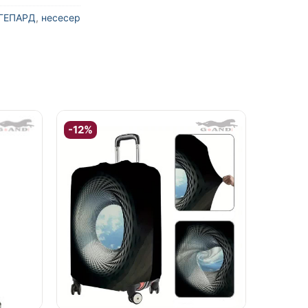
ГЕПАРД
,
несесер
-12%