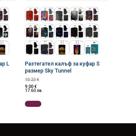
Разтегател калъф за куфар S
ар L
размер Sky Tunnel
10.23
€
9.00
€
17.60
лв.
ДОБАВИ