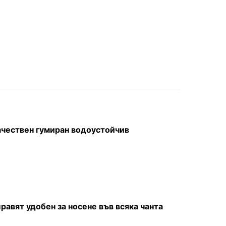
ачествен гумиран водоустойчив
равят удобен за носене във всяка чанта