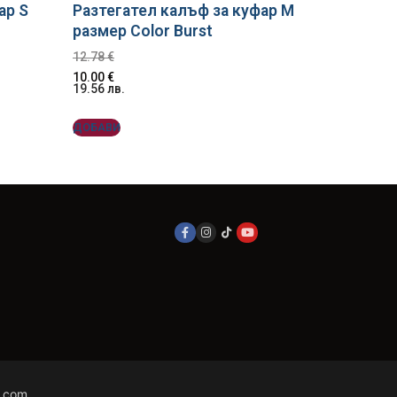
ар S
Разтегател калъф за куфар M
размер Color Burst
12.78
€
10.00
€
19.56
лв.
ДОБАВИ
.com