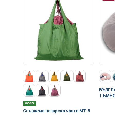
ВЪЗГЛ
ТЪМНО
НОВО
Сгъваема пазарска чанта MT-5