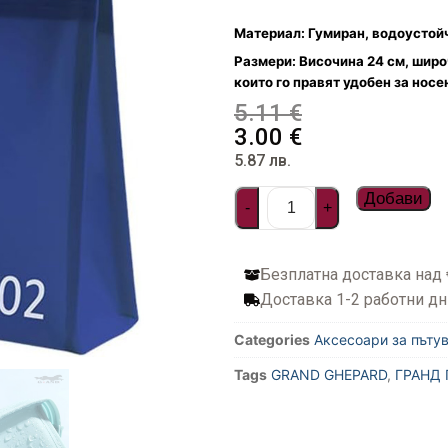
илни
и чанти
ествена кожа
онета
фари
Материал: Гумиран, водоустойч
Размери: Височина 24 см, широ
арбонат
стил и водоустойчиви
топ и документи
а пътуване
които го правят удобен за носе
5.11
€
ти
3.00
€
дентификация на куфари
5.87
лв.
Добави
-
+
багаж
Безплатна доставка над
фар
Доставка 1-2 работни дн
омплекти пътнически бутилки
Categories
Аксесоари за пъту
за куфари
Tags
GRAND GHEPARD
,
ГРАНД 