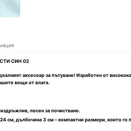
мация
СТИ СИН 02
деалният аксесоар за пътуване! Изработен от високок
ашите вещи от влага.
 издръжлив, лесен за почистване.
24 см, дълбочина 3 см – компактни размери, които го п