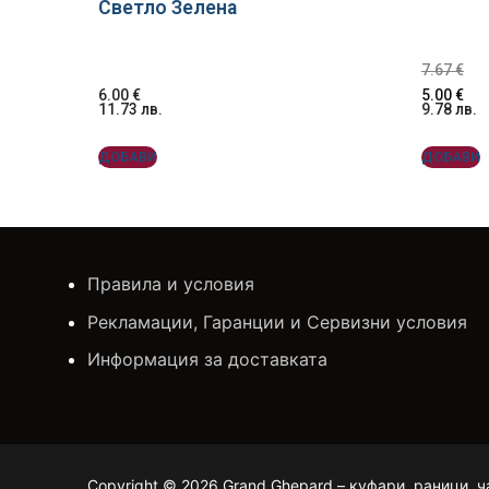
Светло Зелена
7.67
€
6.00
€
5.00
€
11.73
лв.
9.78
лв.
ДОБАВИ
ДОБАВИ
Правила и условия
Рекламации, Гаранции и Сервизни условия
Информация за доставката
Copyright © 2026 Grand Ghepard – куфари, раници, ч