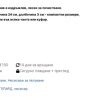
ив и издръжлив, лесен за почистване.
чина 24 см, дълбочина 3 см – компактни размери,
не във всяка чанта или куфар.
 €150
14 дни за връщане
и
Сигурно плащане + преглед
ване
,
Несесери за пътуване
ГЕПАРД
,
несесер