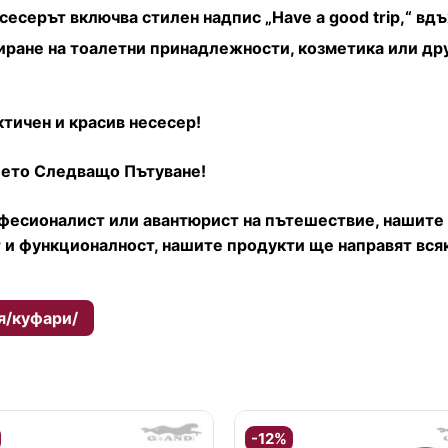
сесерът включва стилен надпис „Have a good trip,“ в
ране на тоалетни принадлежности, козметика или дру
ктичен и красив несесер!
шето Следващо Пътуване!
фесионалист или авантюрист на пътешествие, нашите 
 и функционалност, нашите продукти ще направят вся
я/куфари/
-12%