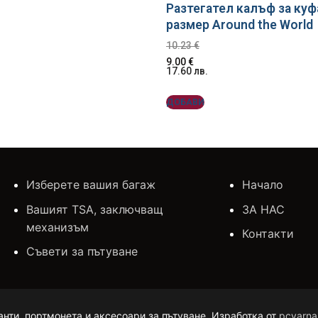
Разтегател калъф за куф
размер Around the World
10.23
€
9.00
€
17.60
лв.
ДОБАВИ
Изберете вашия багаж
Начало
Вашият TSA, заключващ
ЗА НАС
механизъм
Контакти
Съвети за пътуване
анти, портмонета и аксесоари за пътуване. Изработка от
pcvarna