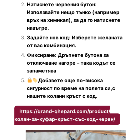
Натиснете червения бутон:
Използвайте нещо тънко (например
връх на химикал), за да го натиснете
навътре.
Задайте нов код: Изберете желаната
от вас комбинация.
Фиксиране: Дръпнете бутона за
отключване нагоре – така кодът се
запаметява
Добавете още по-висока
сигурност по време на полета си,с
нашите колани кръст с код.
https://grand-ghepard.com/product/
колан-за-куфар-кръст-със-код-черен/