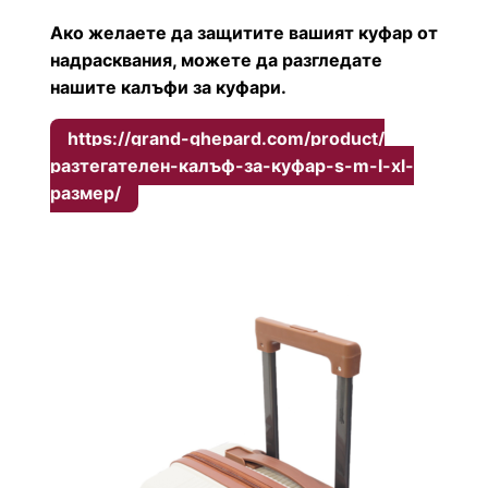
Ако желаете да защитите вашият куфар от
надрасквания, можете да разгледате
нашите калъфи за куфари.
https://grand-ghepard.com/product/
разтегателен-калъф-за-куфар-s-m-l-xl-
размер/