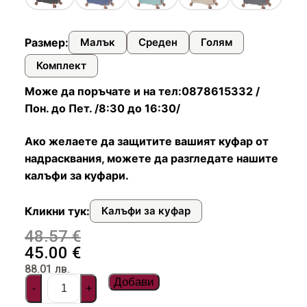
Чадъри
Размер:
Малък
Среден
Голям
Комплект
Може да поръчате и на тел:0878615332 /
Пон. до Пет. /8:30 до 16:30/
Ако желаете да защитите вашият куфар от
надрасквания, можете да разгледате нашите
калъфи за куфари.
Кликни тук:
Калъфи за куфар
48.57
€
45.00
€
88.01
лв.
Добави
-
+