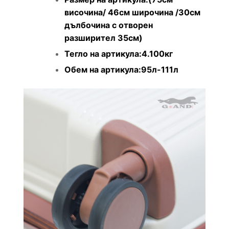
височина/ 46см широчина /30см
дълбочина с отворен
разширител 35см)
Тегло на артикула:4.100кг
Обем на артикула:95л-111л