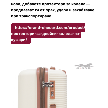
нови, добавете протектори за колела —
предпазват ги от прах, удари и захабяване
при транспортиране.
https://grand-ghepard.com/product/
протектори-за-двойни-колела-на-
куфари/