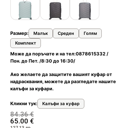
Чадъри
Размер:
Малък
Среден
Голям
Комплект
Може да поръчате и на тел:0878615332 /
Пон. до Пет. /8:30 до 16:30/
Ако желаете да защитите вашият куфар от
надрасквания, можете да разгледате нашите
калъфи за куфари.
Кликни тук:
Калъфи за куфар
84.36
€
65.00
€
127.13
лв.