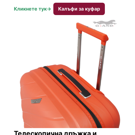
Кликнете тук->
Калъфи за куфар
Телескопична дръжка и