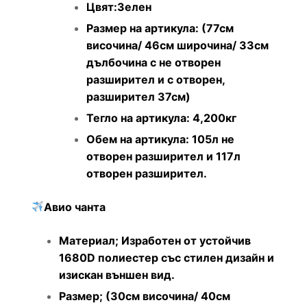
Цвят:Зелен
Размер на артикула: (77см
височина/ 46см широчина/ 33см
дълбочина с не отворен
разширител и с отворен,
разширител 37см)
Тегло на артикула: 4,200кг
Обем на артикула: 105л не
отворен разширител и 117л
отворен разширител.
Авио чанта
Материал; Изработен от устойчив
1680D полиестер със стилен дизайн и
изискан външен вид.
Размер; (30см височина/ 40см