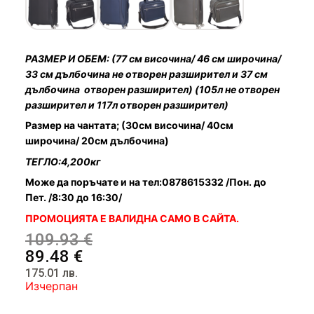
Чадъри
РАЗМЕР И ОБЕМ: (77 см височина/ 46 см широчина/
33 см дълбочина не отворен разширител и 37 см
дълбочина отворен разширител) (105
л не отворен
разширител и 117л отворен разширител)
Размер на чантата; (30см височина/ 40см
широчина/ 20см дълбочина)
ТЕГЛО:4,200кг
Може да поръчате и на тел:0878615332 /Пон. до
Пет. /8:30 до 16:30/
ПРОМОЦИЯТА Е ВАЛИДНА САМО В САЙТА.
109.93
€
89.48
€
175.01
лв.
Изчерпан