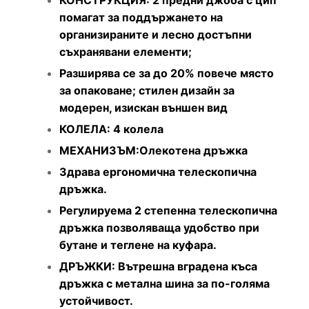
помагат за поддържането на
организираните и лесно достъпни
съхранявани елементи;
Разширява се за до 20% повече място
за опаковане; стилен дизайн за
модерен, изискан външен вид
КОЛЕЛА: 4 колела
МЕХАНИЗЪМ:Олекотена дръжка
Здрава ергономична телескопична
дръжка.
Регулируема 2 степенна телескопична
дръжка позволяваща удобство при
бутане и теглене на куфара.
ДРЪЖКИ: Вътрешна вградена къса
дръжка с метална шина за по-голяма
устойчивост.