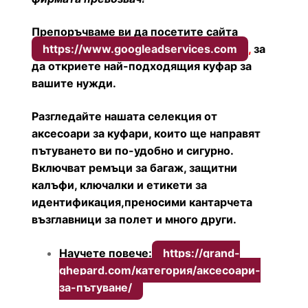
Препоръчваме ви да посетите сайта
https://www.googleadservices.com
,
за
да откриете най-подходящия куфар за
вашите нужди.
Разгледайте нашата селекция от
аксесоари за куфари, които ще направят
пътуването ви по-удобно и сигурно.
Включват ремъци за багаж, защитни
калъфи, ключалки и етикети за
идентификация,преносими кантарчета
възглавници за полет и много други.
Научете повече:
https://grand-
ghepard.com/категория/аксесоари-
за-пътуване/