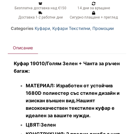
Безплатна доставка над €150
14 дни за връщане
Доставка 1-2 работни дни
Сигурно плащане + преглед
Categories
Куфари
,
Куфари Текстилни
,
Промоции
Описание
Куфар 19010/Голям Зелен + Чанта за ръчен
багаж:
МАТЕРИАЛ: Изработен от устойчив
1680D полиестер със стилен дизайн и
изискан външен вид.Нашият
висококачествен текстилен куфар е
идеален за вашите нужди.
ЦВЯТ:Зелен
КОНСТРУКЦИЯ: 2 предни джоба с цип