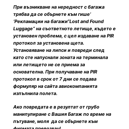
При възникване на нередност с багажа
трябва да се обърнете към гише’
‘Рекламации на багажи“
Lost and Found
Luggage“
на съответното летище, където е
установен проблема, с цел издаване на
PIR
протокол за установена щета.
Установяване на липси и повреди след
като сте напуснали зоната на терминала
или летището не се приема за
основателна. При получаване на
PIR
протокол в срок от 7 дни се подава
формуляр на сайта авиокомпанията
изпълнила полета.
Ако повредата е в резултат от грубо
манипулиране с Вашия Багаж по време на
пътуване, моля да се обърнете към
фирмата превозвач!