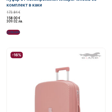
комплект в каки
173.84
€
158.00
€
309.02
лв.
ДОБАВИ
-16%