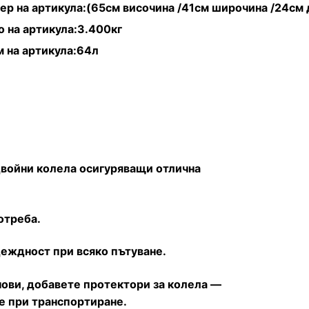
ер на артикула:(65см височина /41см широчина /24см
о на артикула:3.400кг
 на артикула:64л
двойни колела осигуряващи отлична
отреба.
еждност при всяко пътуване.
 нови, добавете протектори за колела —
не при транспортиране.