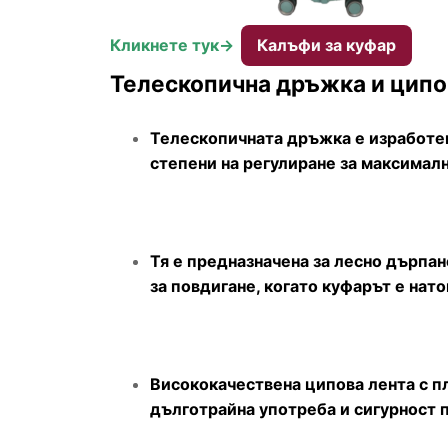
Кликнете тук->
Калъфи за куфар
Телескопична дръжка и ципо
Телескопичната дръжка е изработен
степени на регулиране за максимал
Тя е предназначена за лесно дърпан
за повдигане, когато куфарът е нато
Висококачествена ципова лента с п
дълготрайна употреба и сигурност 