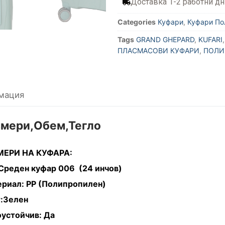
Доставка 1-2 работни дн
Categories
Куфари
,
Куфари По
Tags
GRAND GHEPARD
,
KUFARI
ПЛАСМАСОВИ КУФАРИ
,
ПОЛИ
мация
змери,Обем,Тегло
МЕРИ НА КУФАРА:
Среден куфар 006 (24 инчов)
риал: PP (Полипропилен)
:Зелен
устойчив: Да