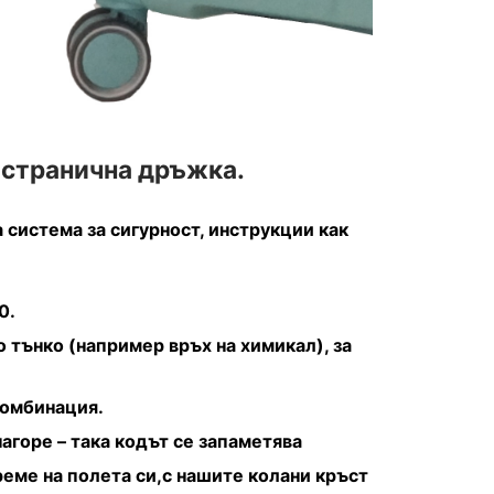
 странична дръжка.
система за сигурност, инструкции как
0.
 тънко (например връх на химикал), за
комбинация.
агоре – така кодът се запаметява
еме на полета си,с нашите колани кръст