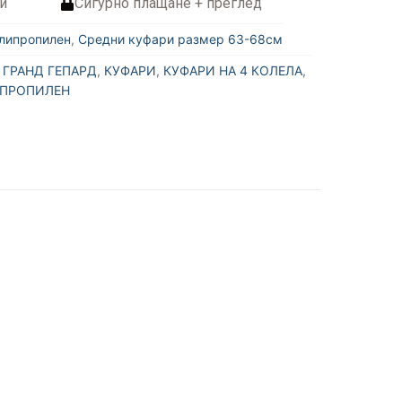
и
Сигурно плащане + преглед
липропилен
,
Средни куфари размер 63-68см
,
ГРАНД ГЕПАРД
,
КУФАРИ
,
КУФАРИ НА 4 КОЛЕЛА
,
ПРОПИЛЕН