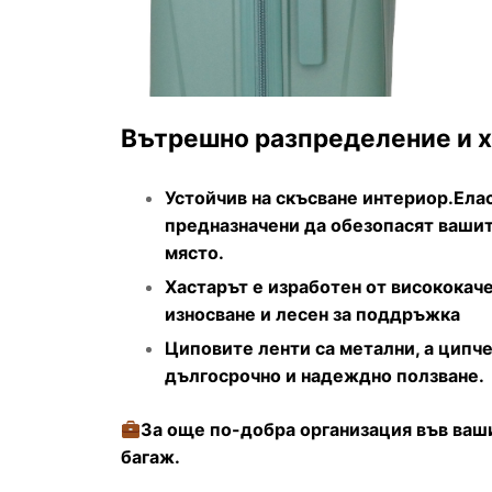
Вътрешно разпределение и х
Устойчив на скъсване интериор.Елас
предназначени да обезопасят вашит
място.
Хастарът е изработен от висококаче
износване и лесен за поддръжка
Циповите ленти са метални, а ципче
дългосрочно и надеждно ползване.
За още по-добра организация във ваш
багаж.