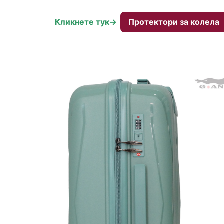
Кликнете тук->
Протектори за колела