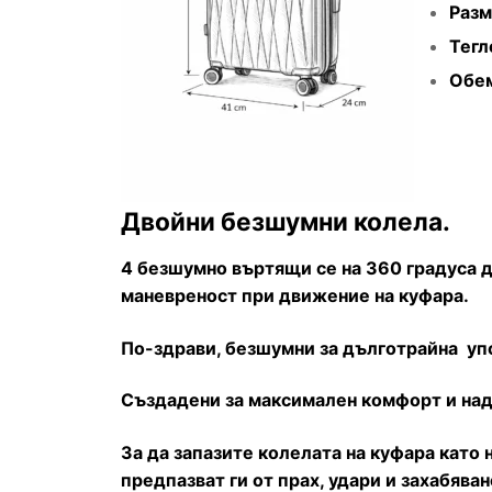
Разм
Тегл
Обем
Двойни безшумни колела.
4 безшумно въртящи се на 360 градуса 
маневреност при движение на куфара.
По-здрави, безшумни за дълготрайна уп
Създадени за максимален комфорт и над
За да запазите колелата на куфара като
предпазват ги от прах, удари и захабява