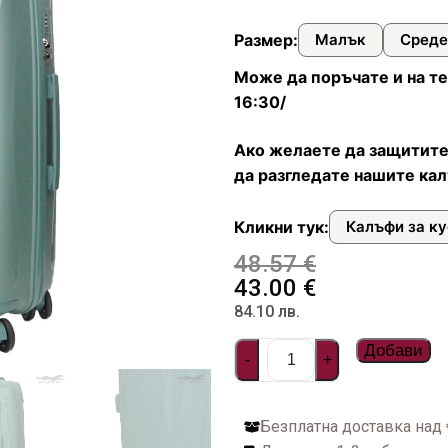
илни
и чанти
ествена кожа
онета
фари
Размер:
Малък
Среде
арбонат
стил и водоустойчиви
топ и документи
а пътуване
Може да поръчате и на те
16:30/
ти
Ако желаете да защитите
дентификация на куфари
да разгледате нашите кал
Кликни тук:
Калъфи за к
багаж
48.57
€
43.00
€
фар
84.10
лв.
омплекти пътнически бутилки
Добави
-
+
за куфари
Безплатна доставка над