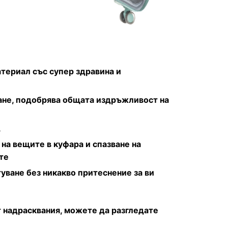
териал със супер здравина и
гане, подобрява общата издръжливост на
,
на вещите в куфара и спазване на
те
туване без никакво притеснение за ви
 надрасквания, можете да разгледате