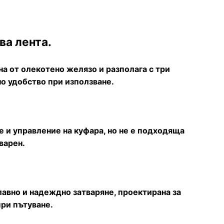
ва лента.
а от олекотено желязо и разполага с три
но удобство при използване.
е и управление на куфара, но не е подходяща
варен.
лавно и надеждно затваряне, проектирана за
при пътуване.