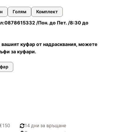
н
Голям
Комплект
л:0878615332 /Пон. до Пет. /8:30 до
 вашият куфар от надрасквания, можете
ъфи за куфари.
уфар
 €150
14 дни за връщане