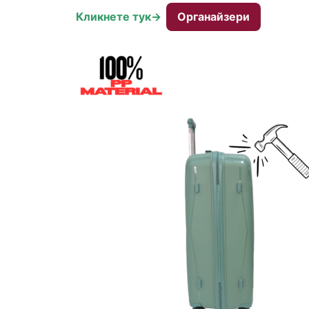
Кликнете тук->
Органайзери