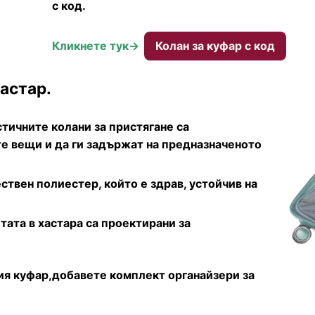
с код.
Кликнете тук->
Колан за куфар с код
астар.
тичните колани за пристягане са
е вещи и да ги задържат на предназначеното
ствен полиестер, който е здрав, устойчив на
тата в хастара са проектирани за
ия куфар,добавете комплект органайзери за