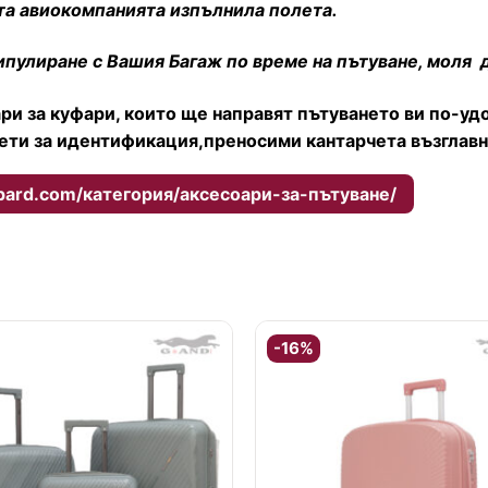
йта авиокомпанията изпълнила полета.
нипулиране с Вашия Багаж по време на пътуване, моля 
ри за куфари, които ще направят пътуването ви по-уд
ети за идентификация,преносими кантарчета възглавни
epard.com/категория/аксесоари-за-пътуване/
-16%