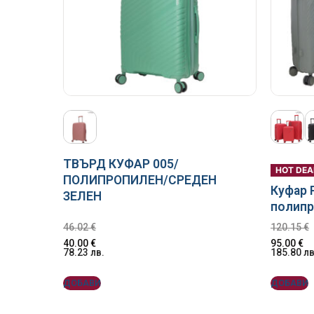
ТВЪРД КУФАР 005/
HOT DEA
ПОЛИПРОПИЛЕН/СРЕДЕН
Куфар P
ЗЕЛЕН
полипр
46.02
€
120.15
€
40.00
€
95.00
€
78.23
лв.
185.80
лв
ДОБАВИ
ДОБАВИ