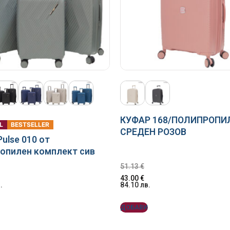
КУФАР 168/ПОЛИПРОПИ
L
BESTSELLER
СРЕДЕН РОЗОВ
ulse 010 от
опилен комплект сив
51.13
€
43.00
€
.
84.10
лв.
ДОБАВИ