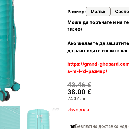
илни
и чанти
ествена кожа
онета
фари
Размер:
Малък
Среде
арбонат
стил и водоустойчиви
топ и документи
а пътуване
Може да поръчате и на те
16:30/
ти
Ако желаете да защитите
дентификация на куфари
да разгледате нашите кал
https://grand-ghepard.co
багаж
s-m-l-xl-размер/
фар
43.46
€
38.00
€
омплекти пътнически бутилки
74.32
лв.
за куфари
Изчерпан
Безплатна доставка над