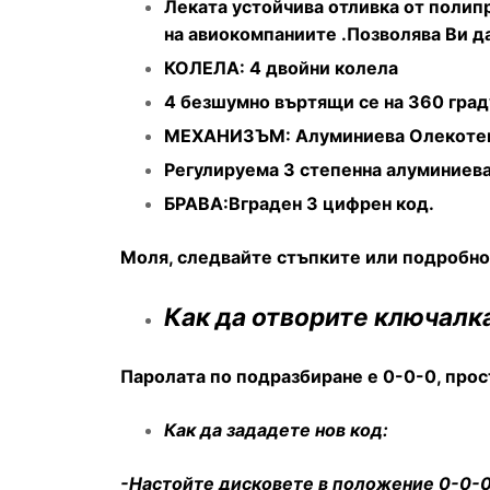
Леката устойчива отливка от полипр
на авиокомпаниите .Позволява Ви да
КОЛЕЛА: 4 двойни колела
4 безшумно въртящи се на 360 град
МЕХАНИЗЪМ: Алуминиева Олекоте
Регулируема 3 степенна алуминиева
БРАВА:Вграден 3 цифрен код.
Моля, следвайте стъпките или подробнот
Как да отворите ключалк
Паролата по подразбиране е 0-0-0, прост
Как да зададете нов код:
-Настойте дисковете в положение 0-0-0