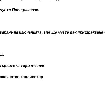
 чуете Прищракване.
тваряне на ключалката ,вие ще чуете пак прищракване 
д.
първите четири стъпки.
качествен полиестер