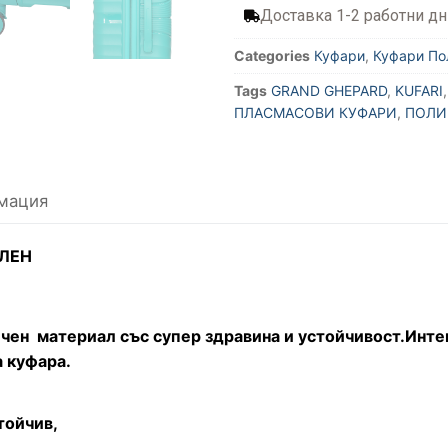
Доставка 1-2 работни дн
Categories
Куфари
,
Куфари По
Tags
GRAND GHEPARD
,
KUFARI
ПЛАСМАСОВИ КУФАРИ
,
ПОЛИ
мация
ЕЛЕН
ен материал със супер здравина и устойчивост.Интег
 куфара.
тойчив,