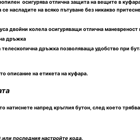
опилен осигурява отлична защита на вещите в куфара 
 се насладите на всяко пътуване без никакво притесне
уса двойни колела осигуряващи отлична маневреност 
на дръжка
 телескопична дръжка позволяваща удобство при бута
о описание на етикета на куфара.
ата
о натиснете напред кръглия бутон, след което трябва
,или последния настройте кода.