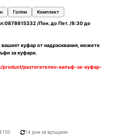
н
Голям
Комплект
л:0878615332 /Пон. до Пет. /8:30 до
 вашият куфар от надрасквания, можете
ъфи за куфари.
m/product/разтегателен-калъф-за-куфар-
 €150
14 дни за връщане