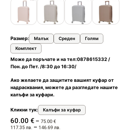
Чадъри
Размер:
Малък
Среден
Голям
Комплект
Може да поръчате и на тел:0878615332 /
Пон. до Пет. /8:30 до 16:30/
Ако желаете да защитите вашият куфар от
надрасквания, можете да разгледате нашите
калъфи за куфари.
Кликни тук:
Калъфи за куфар
60.00
€
–
75.00
€
–
117.35
лв.
146.69
лв.