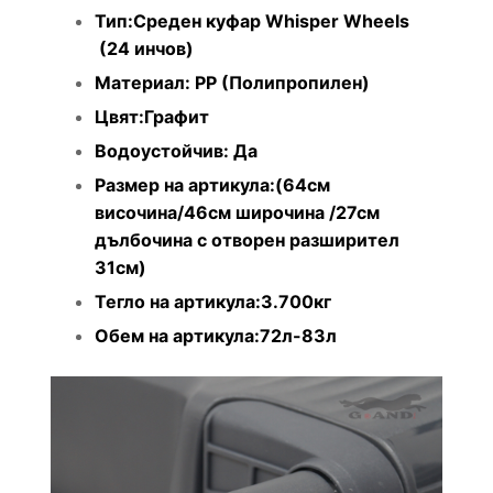
Тип:Среден куфар Whisper Wheels
(24 инчов)
Материал: PP (Полипропилен)
Цвят:Графит
Водоустойчив: Да
Размер на артикула:(64см
височина/46см широчина /27см
дълбочина с отворен разширител
31см)
Тегло на артикула:3.700кг
Обем на артикула:72л-83л