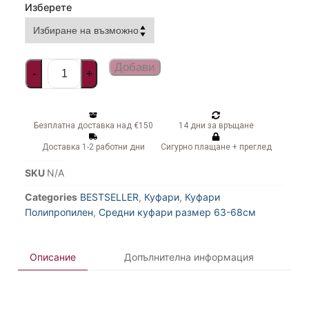
Изберете
Добави
-
+
Безплатна доставка над €150
14 дни за връщане
Доставка 1-2 работни дни
Сигурно плащане + преглед
SKU
N/A
Categories
BESTSELLER
,
Куфари
,
Куфари
Полипропилен
,
Средни куфари размер 63-68см
Описание
Допълнителна информация