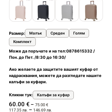
Чадъри
Размер:
Малък
Среден
Голям
Комплект
Може да поръчате и на тел:0878615332 /
Пон. до Пет. /8:30 до 16:30/
Ако желаете да защитите вашият куфар от
надрасквания, можете да разгледате нашите
калъфи за куфари.
Кликни тук:
Калъфи за куфар
60.00
€
–
75.00
€
–
117.35
лв.
146.69
лв.