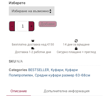
Изберете
Добави
-
+
Безплатна доставка над €150
14 дни за връщане
Доставка 1-2 работни дни
Сигурно плащане + преглед
SKU
N/A
Categories
BESTSELLER
,
Куфари
,
Куфари
Полипропилен
,
Средни куфари размер 63-68см
Описание
Допълнителна информация