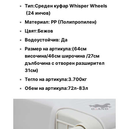
Тип:Среден куфар Whisper Wheels
(24 инчов)
Материал: PP (Полипропилен)
Цвят:Бежов
Водоустойчив: Да
Размер на артикула:(64см
височина/46см широчина /27см
дълбочина с отворен разширител
31см)
Тегло на артикула:3.700кг
Обем на артикула:72л-83л