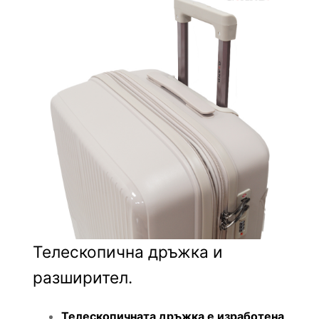
Телескопична дръжка и
разширител.
Телескопичната дръжка е изработена