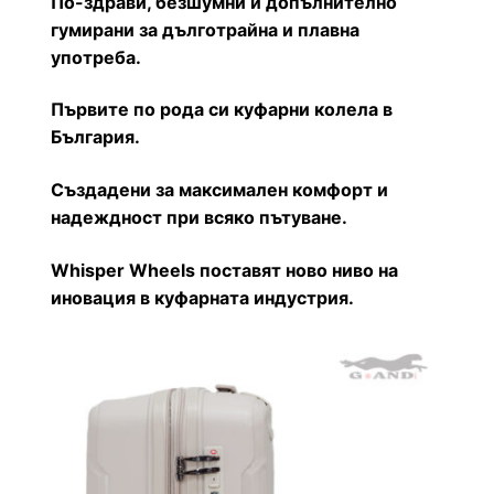
По-здрави, безшумни и допълнително
гумирани за дълготрайна и плавна
употреба.
Първите по рода си куфарни колела в
България.
Създадени за максимален комфорт и
надеждност при всяко пътуване.
Whisper Wheels поставят ново ниво на
иновация в куфарната индустрия.