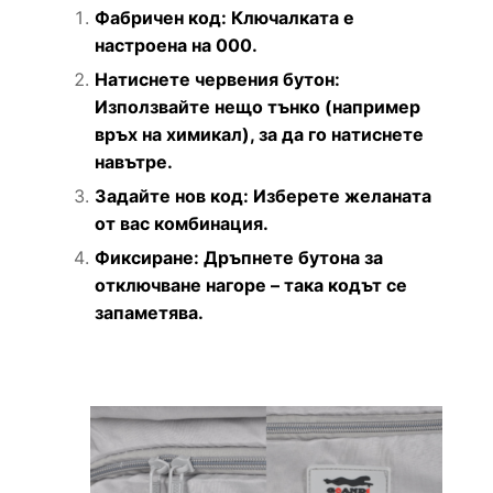
Фабричен код: Ключалката е
настроена на 000.
Натиснете червения бутон:
Използвайте нещо тънко (например
връх на химикал), за да го натиснете
навътре.
Задайте нов код: Изберете желаната
от вас комбинация.
Фиксиране: Дръпнете бутона за
отключване нагоре – така кодът се
запаметява.