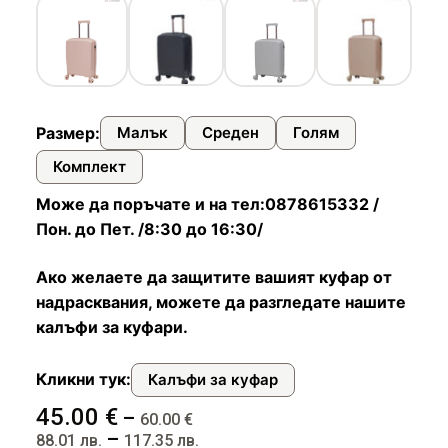
Чадъри
Размер:
Малък
Среден
Голям
Комплект
Може да поръчате и на тел:0878615332 /
Пон. до Пет. /8:30 до 16:30/
Ако желаете да защитите вашият куфар от
надрасквания, можете да разгледате нашите
калъфи за куфари.
Кликни тук:
Калъфи за куфар
45.00
€
–
60.00
€
–
88.01
лв.
117.35
лв.