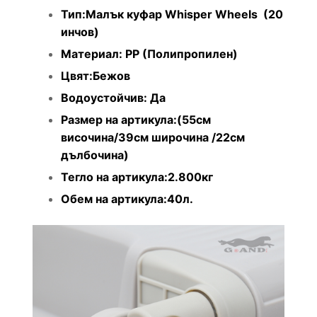
Тип:Малък куфар Whisper Wheels (20
инчов)
Материал: PP (Полипропилен)
Цвят:Бежов
Водоустойчив: Да
Размер на артикула:(55см
височина/39см широчина /22см
дълбочина)
Тегло на артикула:2.800кг
Обем на артикула:40л.