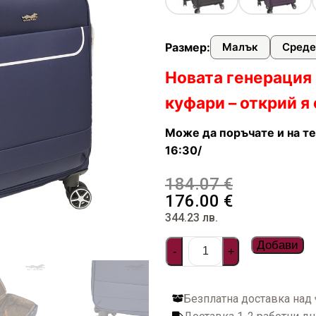
илни
и чанти
ествена кожа
онета
фари
арбонат
Размер:
Малък
Среде
стил и водоустойчиви
топ и документи
а пътуване
Новата генерация
ти
куфари – открий я 
дентификация на куфари
Може да поръчате и на те
16:30/
багаж
184.07
€
176.00
€
фар
344.23
лв.
омплекти пътнически бутилки
Добави
-
+
за куфари
Безплатна доставка над