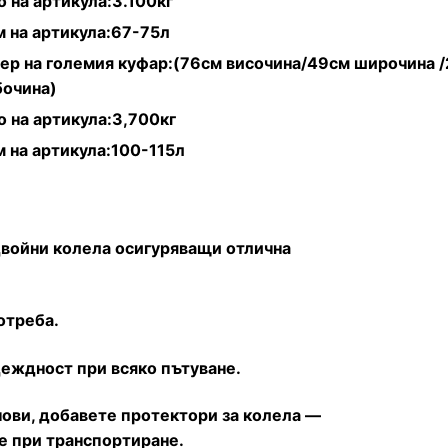
о на артикула:3.100кг
 на артикула:67-75л
ер на големия куфар:(76см височина/49см широчина /
очина)
о на артикула:3,700кг
 на артикула:100-115л
двойни колела осигуряващи отлична
отреба.
еждност при всяко пътуване.
 нови, добавете протектори за колела —
не при транспортиране.