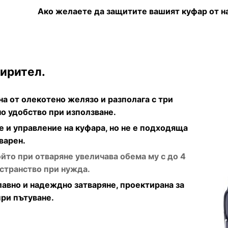
Ако желаете да защитите вашият куфар от н
ирител.
а от олекотено желязо и разполага с три
но удобство при използване.
е и управление на куфара, но не е подходяща
варен.
йто при отваряне увеличава обема му с до 4
странство при нужда.
лавно и надеждно затваряне, проектирана за
при пътуване.