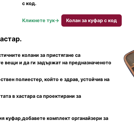
с код.
Кликнете тук->
Колан за куфар с код
астар.
тичните колани за пристягане са
е вещи и да ги задържат на предназначеното
ствен полиестер, който е здрав, устойчив на
тата в хастара са проектирани за
ия куфар,добавете комплект органайзери за