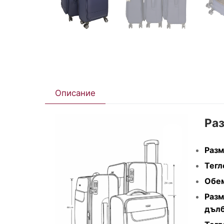
Описание
Ра
Разм
Тегл
Обем
Разм
дълб