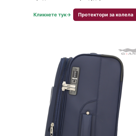
Кликнете тук->
Протектори за колела