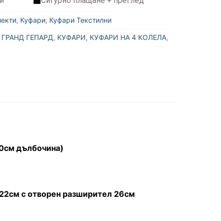
и
Сигурно плащане + преглед
лекти
,
Куфари
,
Куфари Текстилни
,
ГРАНД ГЕПАРД
,
КУФАРИ
,
КУФАРИ НА 4 КОЛЕЛА
,
20см дълбочина)
/22см с отворен разширител 26см