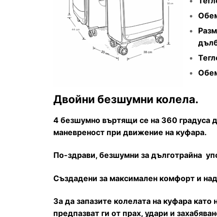
Тегл
Обем
Разм
дълб
Тегл
Обем
Двойни безшумни колела.
4 безшумно въртящи се на 360 градуса 
маневреност при движение на куфара.
По-здрави, безшумни за дълготрайна уп
Създадени за максимален комфорт и над
За да запазите колелата на куфара като
предпазват ги от прах, удари и захабява