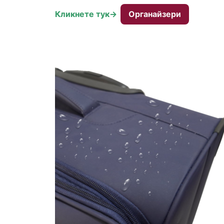
Кликнете тук->
Органайзери