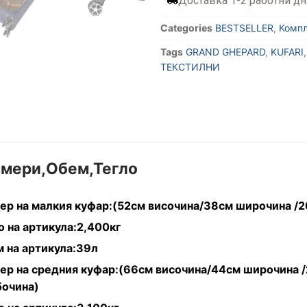
Доставка 1-2 работни дн
Categories
BESTSELLER
,
Комп
Tags
GRAND GHEPARD
,
KUFARI
ТЕКСТИЛНИ
змери,Обем,Тегло
ер на малкия куфар:(52см височина/38см широчина /
о на артикула:2,400кг
 на артикула:39л
ер на средния куфар:(66см височина/44см широчина 
очина)