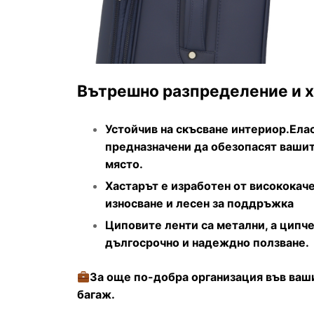
Вътрешно разпределение и х
Устойчив на скъсване интериор.Елас
предназначени да обезопасят вашит
място.
Хастарът е изработен от висококаче
износване и лесен за поддръжка
Циповите ленти са метални, а ципче
дългосрочно и надеждно ползване.
За още по-добра организация във ваш
багаж.