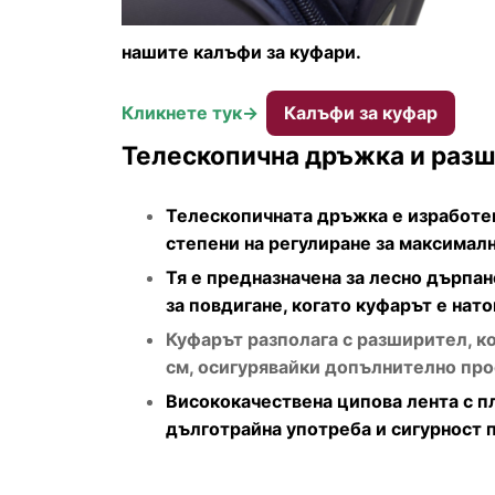
нашите калъфи за куфари.
Кликнете тук->
Калъфи за куфар
Телескопична дръжка и разш
Телескопичната дръжка е изработен
степени на регулиране за максимал
Тя е предназначена за лесно дърпан
за повдигане, когато куфарът е нато
Куфарът разполага с разширител, ко
см, осигурявайки допълнително про
Висококачествена ципова лента с п
дълготрайна употреба и сигурност 