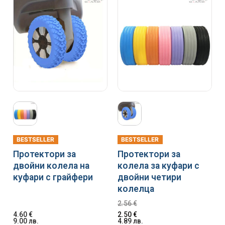
BESTSELLER
BESTSELLER
Протектори за
Протектори за
двойни колела на
колела за куфари с
куфари с грайфери
двойни четири
колелца
2.56
€
4.60
€
2.50
€
9.00
лв.
4.89
лв.