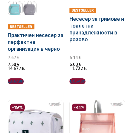
BESTSELLER
Несесер за гримове и
тоалетни
BESTSELLER
принадлежности в
Практичен несесер за
розово
перфектна
организация в черно
7.67
€
6.14
€
7.50
€
6.00
€
14.67
лв.
11.73
лв.
ДОБАВИ
ДОБАВИ
-19%
-41%