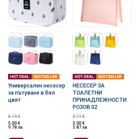
HOT DEAL
BESTSELLER
HOT DEAL
BESTSELLER
Универсален несесер
НЕСЕСЕР ЗА
за пътуване в бял
ТОАЛЕТНИ
цвят
ПРИНАДЛЕЖНОСТИ
РОЗОВ 02
6.14
€
5.11
€
5.00
€
3.00
€
9.78
лв.
5.87
лв.