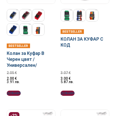
BESTSELLER
КОЛАН ЗА КУФАР С
КОД
BESTSELLER
Колан за Куфар В
Черен цвят /
Универсален/
2.05
€
3.07
€
2.00
€
3.00
€
3.91
лв.
5.87
лв.
ДОБАВИ
ДОБАВИ
-2%