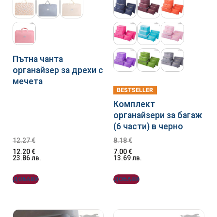
Пътна чанта
органайзер за дрехи с
мечета
BESTSELLER
Комплект
органайзери за багаж
(6 части) в черно
12.27
€
8.18
€
12.20
€
7.00
€
23.86
лв.
13.69
лв.
ДОБАВИ
ДОБАВИ