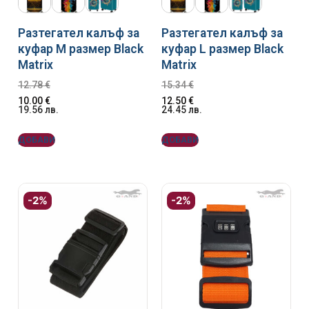
Разтегател калъф за
Разтегател калъф за
куфар M размер Black
куфар L размер Black
Matrix
Matrix
12.78
€
15.34
€
10.00
€
12.50
€
19.56
лв.
24.45
лв.
ДОБАВИ
ДОБАВИ
-2%
-2%