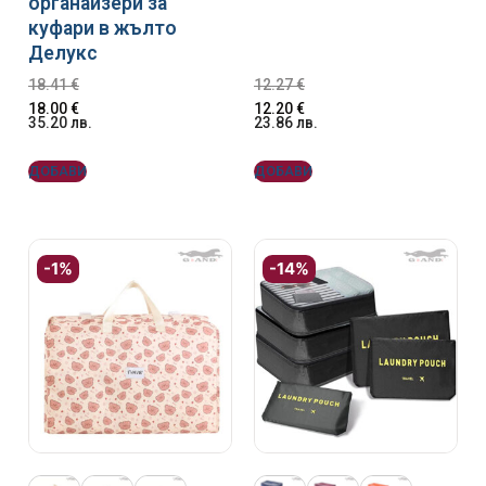
органайзери за
куфари в жълто
Делукс
18.41
€
12.27
€
18.00
€
12.20
€
35.20
лв.
23.86
лв.
ДОБАВИ
ДОБАВИ
-1%
-14%