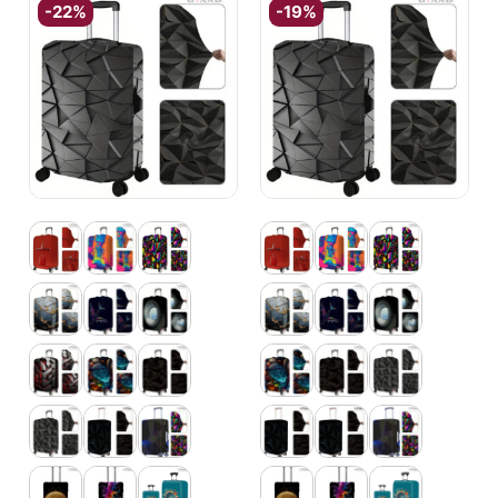
-22%
-19%
Чадъри