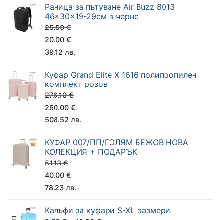
Раница за пътуване Air Buzz 8013
Чадъри
46x30x19-29см в черно
25.50
€
20.00
€
39.12
лв.
Куфар Grand Elite X 1616 полипропилен
комплект розов
276.10
€
260.00
€
508.52
лв.
КУФАР 007/ПП/ГОЛЯМ БЕЖОВ НОВА
КОЛЕКЦИЯ + ПОДАРЪК
51.13
€
40.00
€
78.23
лв.
Калъфи за куфари S-XL размери